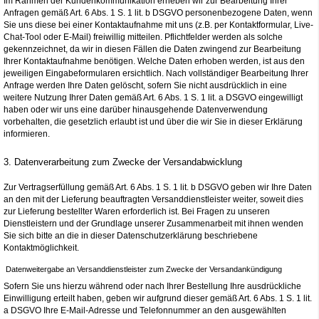
Im Rahmen der Kundenkommunikation erheben wir zur Bearbeitung Ihrer
Anfragen gemäß Art. 6 Abs. 1 S. 1 lit. b DSGVO personenbezogene Daten, wenn
Sie uns diese bei einer Kontaktaufnahme mit uns (z.B. per Kontaktformular, Live-
Chat-Tool oder E-Mail) freiwillig mitteilen. Pflichtfelder werden als solche
gekennzeichnet, da wir in diesen Fällen die Daten zwingend zur Bearbeitung
Ihrer Kontaktaufnahme benötigen. Welche Daten erhoben werden, ist aus den
jeweiligen Eingabeformularen ersichtlich. Nach vollständiger Bearbeitung Ihrer
Anfrage werden Ihre Daten gelöscht, sofern Sie nicht ausdrücklich in eine
weitere Nutzung Ihrer Daten gemäß Art. 6 Abs. 1 S. 1 lit. a DSGVO eingewilligt
haben oder wir uns eine darüber hinausgehende Datenverwendung
vorbehalten, die gesetzlich erlaubt ist und über die wir Sie in dieser Erklärung
informieren.
3. Datenverarbeitung zum Zwecke der Versandabwicklung
Zur Vertragserfüllung gemäß Art. 6 Abs. 1 S. 1 lit. b DSGVO geben wir Ihre Daten
an den mit der Lieferung beauftragten Versanddienstleister weiter, soweit dies
zur Lieferung bestellter Waren erforderlich ist. Bei Fragen zu unseren
Dienstleistern und der Grundlage unserer Zusammenarbeit mit ihnen wenden
Sie sich bitte an die in dieser Datenschutzerklärung beschriebene
Kontaktmöglichkeit.
Datenweitergabe an Versanddienstleister zum Zwecke der Versandankündigung
Sofern Sie uns hierzu während oder nach Ihrer Bestellung Ihre ausdrückliche
Einwilligung erteilt haben, geben wir aufgrund dieser gemäß Art. 6 Abs. 1 S. 1 lit.
a DSGVO Ihre E-Mail-Adresse und Telefonnummer an den ausgewählten