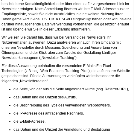
beschriebene Kontaktmöglichkeit oder über einen dafür vorgesehenen Link im
Newsletter erfolgen. Nach Abmeldung löschen wir Ihre E-Mail-Adresse aus der
Empfängerliste, soweit Sie nicht ausdrücklich in eine weitere Nutzung Ihrer
Daten gemäß Art. 6 Abs. 1 S. 1 lit. a DSGVO eingewilligt haben oder wir uns eine
darüber hinausgehende Datenverwendung vorbehalten, die gesetzlich erlaubt
ist und über die wir Sie in dieser Erklärung informieren.
Wir weisen Sie darauf hin, dass wir bei Versand des Newsletters Ihr
Nutzerverhalten auswerten. Dazu analysieren wir auch Ihren Umgang mit
unserem Newsletter durch Messung, Speicherung und Auswertung von
Öffnungsraten und der Klickraten zum Zwecke der Gestaltung künftiger
Newsletterkampagnen („Newsletter-Tracking“).
Für diese Auswertung beinhalten die versendeten E-Mails Ein-Pixel-
Technologien (z.B. sog. Web-Beacons, Tracking-Pixel), die auf unserer Website
gespeichert sind. Für die Auswertungen verknüpfen wir insbesondere die
folgenden „Newsletterdaten“
die Seite, von der aus die Seite angefordert wurde (sog. Referrer-URL),
das Datum und die Uhrzeit des Aufrufs,
die Beschreibung des Typs des verwendeten Webbrowsers,
die IP-Adresse des anfragenden Rechners,
die E-Mail-Adresse,
das Datum und die Uhrzeit der Anmeldung und Bestätigung