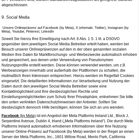
abgeschlossen.
9. Social Media
Unsere Onlinepräsenz auf Facebook (by Meta), X (ehemals: Twitter), Instagram (by
Meta), Youtube, Pinterest, LinkedIn
Soweit Sie hierzu Ihre Einwilligung nach Art. 6 Abs. 1 S. 1 lit. a DSGVO
gegenüber dem jeweiligen Social Media Betreiber erteilt haben, werden bei
Besuch unserer Onlinepräsenzen auf den in der oben genannten sozialen
Medien Ihre Daten für Marktforschungs- und Werbezwecke automatisch erhoben
und gespeichert, aus denen unter Verwendung von Pseudonymen
Nutzungsprofile erstellt werden. Diese können verwendet werden, um z.B.
Werbeanzeigen innerhalb und außerhalb der Plattformen zu schalten, die
mutmaßlich Ihren Interessen entsprechen. Hierzu werden im Regelfall Cookies
eingesetzt. Die detaillierten Informationen zur Verarbeitung und Nutzung der
Daten durch den jeweiligen Social Media Betreiber sowie eine
Kontaktmöglichkeit und Ihre diesbezüglichen Rechte und
Einstellungsmöglichkeiten zum Schutz Ihrer Privatsphäre, entnehmen Sie bitte
den unten verlinkten Datenschutzhinweisen der Anbieter. Sollten Sie
diesbezüglich dennoch Hilfe benötigen, können Sie sich an uns wenden.
Facebook
(by Meta)
ist ein Angebot der Meta Platforms Ireland Ltd., Block J,
Serpentine Avenue, Dublin 4, Irland („Meta Platforms Ireland“). Die durch Meta
Platforms Ireland automatisch erhobenen Informationen über Ihre Nutzung
unserer Online-Präsenz auf Facebook (by Meta) werden in der Regel an einen
Server der Meta Platforms, Inc., 1601 Willow Road, Menlo Park, California