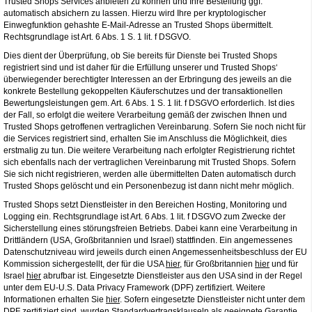
Trusted Shops Services anbieten zu können und Ihre Bestellung ggf.
automatisch absichern zu lassen. Hierzu wird Ihre per kryptologischer
Einwegfunktion gehashte E-Mail-Adresse an Trusted Shops übermittelt.
Rechtsgrundlage ist Art. 6 Abs. 1 S. 1 lit. f DSGVO.
Dies dient der Überprüfung, ob Sie bereits für Dienste bei Trusted Shops
registriert sind und ist daher für die Erfüllung unserer und Trusted Shops‘
überwiegender berechtigter Interessen an der Erbringung des jeweils an die
konkrete Bestellung gekoppelten Käuferschutzes und der transaktionellen
Bewertungsleistungen gem. Art. 6 Abs. 1 S. 1 lit. f DSGVO erforderlich. Ist dies
der Fall, so erfolgt die weitere Verarbeitung gemäß der zwischen Ihnen und
Trusted Shops getroffenen vertraglichen Vereinbarung. Sofern Sie noch nicht für
die Services registriert sind, erhalten Sie im Anschluss die Möglichkeit, dies
erstmalig zu tun. Die weitere Verarbeitung nach erfolgter Registrierung richtet
sich ebenfalls nach der vertraglichen Vereinbarung mit Trusted Shops. Sofern
Sie sich nicht registrieren, werden alle übermittelten Daten automatisch durch
Trusted Shops gelöscht und ein Personenbezug ist dann nicht mehr möglich.
Trusted Shops setzt Dienstleister in den Bereichen Hosting, Monitoring und
Logging ein. Rechtsgrundlage ist Art. 6 Abs. 1 lit. f DSGVO zum Zwecke der
Sicherstellung eines störungsfreien Betriebs. Dabei kann eine Verarbeitung in
Drittländern (USA, Großbritannien und Israel) stattfinden. Ein angemessenes
Datenschutzniveau wird jeweils durch einen Angemessenheitsbeschluss der EU
Kommission sichergestellt, der für die USA
hier
, für Großbritannien
hier
und für
Israel
hier
abrufbar ist. Eingesetzte Dienstleister aus den USA sind in der Regel
unter dem EU-U.S. Data Privacy Framework (DPF) zertifiziert. Weitere
Informationen erhalten Sie
hier
. Sofern eingesetzte Dienstleister nicht unter dem
DPF zertifiziert sind, wurden Standardvertragsklauseln als geeignete Garantie