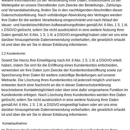
Weitere Informationen zu der Verarbeitung Ihrer Daten, insbesondere zu der
Weitergabe an unsere Dienstleister zum Zwecke der Bestellungs-, Zahlungs-
und Versandabwicklung, finden Sie in den nachfolgenden Abschnitten dieser
Datenschutzerklärung. Nach vollständiger Abwicklung des Vertrages werden
Ihre Daten für die weitere Verarbeitung eingeschränkt und nach Ablauf der
steuer- und handelsrechtlichen Aufbewahrungsfristen gemäß Art. 6 Abs. 1 S. 1 lit.
c DSGVO gelöscht, sofern Sie nicht ausdrücklich in eine weitere Nutzung Ihrer
Daten gemäß Art. 6 Abs. 1 S. 1 lit. a DSGVO eingewilligt haben oder wir uns eine
darüber hinausgehende Datenverwendung vorbehalten, die gesetzlich erlaubt
ist und über die wir Sie in dieser Erklärung informieren.
2.2 Kundenkonto
Soweit Sie hierzu Ihre Einwilligung nach Art. 6 Abs. 1 S. 1 lit. a DSGVO erteilt
haben, indem Sie sich für die Eröffnung eines Kundenkontos entscheiden,
verwenden wir Ihre Daten zum Zwecke der Kundenkontoeröffnung sowie zur
Speicherung Ihrer Daten für weitere zukünftige Bestellungen auf unserer
Webseite. Die Löschung Ihres Kundenkontos ist jederzeit möglich und kann
entweder durch eine Nachricht an die in dieser Datenschutzerklärung
beschriebene Kontaktmöglichkeit oder über eine dafür vorgesehene Funktion im
Kundenkonto erfolgen. Nach Löschung Ihres Kundenkontos werden Ihre Daten
gelöscht, sofern Sie nicht ausdrücklich in eine weitere Nutzung Ihrer Daten
gemäß Art. 6 Abs. 1 S. 1 lit. a DSGVO eingewilligt haben oder wir uns eine
darüber hinausgehende Datenverwendung vorbehalten, die gesetzlich erlaubt
ist und über die wir Sie in dieser Erklärung informieren.
Kontaktaufnahme