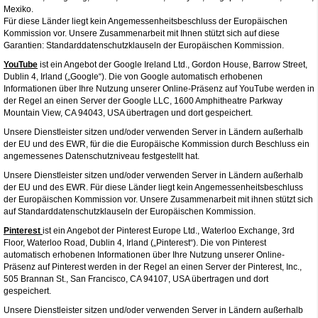
Mexiko.
Für diese Länder liegt kein Angemessenheitsbeschluss der Europäischen
Kommission vor. Unsere Zusammenarbeit mit Ihnen stützt sich auf diese
Garantien: Standarddatenschutzklauseln der Europäischen Kommission.
YouTube
ist ein Angebot der Google Ireland Ltd., Gordon House, Barrow Street,
Dublin 4, Irland („Google“). Die von Google automatisch erhobenen
Informationen über Ihre Nutzung unserer Online-Präsenz auf YouTube werden in
der Regel an einen Server der Google LLC, 1600 Amphitheatre Parkway
Mountain View, CA 94043, USA übertragen und dort gespeichert.
Unsere Dienstleister sitzen und/oder verwenden Server in Ländern außerhalb
der EU und des EWR, für die die Europäische Kommission durch Beschluss ein
angemessenes Datenschutzniveau festgestellt hat.
Unsere Dienstleister sitzen und/oder verwenden Server in Ländern außerhalb
der EU und des EWR. Für diese Länder liegt kein Angemessenheitsbeschluss
der Europäischen Kommission vor. Unsere Zusammenarbeit mit ihnen stützt sich
auf Standarddatenschutzklauseln der Europäischen Kommission.
Pinterest
ist ein Angebot der Pinterest Europe Ltd., Waterloo Exchange, 3rd
Floor, Waterloo Road, Dublin 4, Irland („Pinterest“). Die von Pinterest
automatisch erhobenen Informationen über Ihre Nutzung unserer Online-
Präsenz auf Pinterest werden in der Regel an einen Server der Pinterest, Inc.,
505 Brannan St., San Francisco, CA 94107, USA übertragen und dort
gespeichert.
Unsere Dienstleister sitzen und/oder verwenden Server in Ländern außerhalb