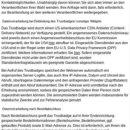
Kontaktmöglichkeiten. Unabhängig davon können Sie sich aber immer an den
Verantwortlichen Ihrer Wahl wenden. Ihre Anfrage wird dann, falls erforderlich,
zur Beantwortung an den weiteren Verantwortlichen weitergegeben.
Datenverarbeitung bei Einbindung des Trustbadges/ sonstiger Widgets
Das Trustbadge wird durch einen US-amerikanischen CDN-Anbieter (Content-
Delivery-Network) zur Verfügung gestellt. Ein angemessenes Datenschutzniveau
wird jeweils durch einen Angemessenheitsbeschluss der EU Kommission
sichergestellt, der für die USA
hier
abrufbar ist. Eingesetzte Dienstleister aus den
USA sind in der Regel unter dem EU-U.S. Data Privacy Framework (DPF)
zertifiziert. Weitere Informationen erhalten Sie
hier
. Sofern eingesetzte
Dienstleister nicht unter dem DPF zertifiziert sind, wurden
Standardvertragsklauseln als geeignete Garantie abgeschlossen.
Bei Aufruf des Trustbadges speichert der Webserver automatisch ein
sogenanntes Server-Logfile, das auch Ihre IP-Adresse, Datum und Uhrzeit des
Abrufs, übertragene Datenmenge und den anfragenden Provider (Zugriffsdaten)
enthält und den Abruf dokumentiert. Die IP-Adresse wird unmittelbar nach der
Erhebung anonymisiert, sodass die gespeicherten Daten Ihrer Person nicht
zugeordnet werden können. Die anonymisierten Daten werden insbesondere für
statistische Zwecke und zur Fehleranalyse genutzt.
Datenverarbeitung nach Bestellabschluss
Nach Bestellabschluss greift das Trustbadge auf in Ihrer Endeinrichtung
gespeicherte Bestellinformationen (Bestellsumme, Bestellnummer, ggf.
gekauftes Produkt) sowie E-Mail-Adresse zu. Dies ist erforderlich, um Ihnen die