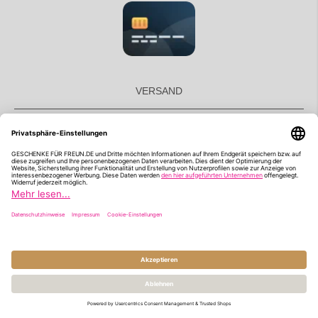
VERSAND
Retourenabwicklung
Wir versenden deutschlandweit
für Euro 5,95
Du hast Fragen? Gerne stehen wir dir
telefonisch zur Verfügung:
040 18 19 53 88