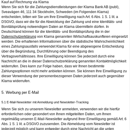
Kauf auf Rechnung via Klarna
Wenn Sie sich für die Zahlungsdienstleistungen der Klarna Bank AB (publ),
Sveavägen 46, 111 34 Stockholm, Schweden (im Folgenden Klarna)
entscheiden, bitten wir Sie um Ihre Einwilligung nach Art. 6 Abs. 1 S. 1 lit. a
DSGVO, dass wir die für die Abwicklung der Zahlung und eine Identitäts- und
Bonitätsprüfung notwendigen Daten an Klarna übermitteln dürfen. In
Deutschland können für die Identitäts- und Bonitätsprüfung die in der
Datenschutzerklärung
von Klarna genannten Wirtschaftsauskunfteien eingesetzt
werden. Die erhaltenen Informationen über die statistische Wahrscheinlichkeit
eines Zahlungsausfalls verwendet Klarna für eine abgewogene Entscheidung
über die Begründung, Durchführung oder Beendigung des
Vertragsverhältnisses. Ihre Einwilligung können Sie jederzeit durch eine
Nachricht an die in dieser Datenschutzerklärung genannten Kontaktmöglichkeit
widerrufen. Dies kann zur Folge haben, dass wir Ihnen bestimmte
Zahlungsoptionen nicht mehr anbieten können. Sie können Ihre Einwilligung zu
dieser Verwendung der personenbezogenen Daten jederzeit auch gegenüber
Klarna widerrufen.
5. Werbung per E-Mail
5.1 E-Mail-Newsletter mit Anmeldung und Newsletter-Tracking
Wenn Sie sich zu unserem Newsletter anmelden, verwenden wir die hierfür
erforderlichen oder gesondert von Ihnen mitgeteilten Daten, um Ihnen
regelmäßig unseren E-Mail-Newsletter aufgrund Ihrer Einwilligung gemäß Art. 6
Abs. 1 S. 1 lit. a DSGVO zuzusenden. Die Abmeldung vom Newsletter ist
jederzeit möglich und kann entweder durch eine Nachricht an die unten