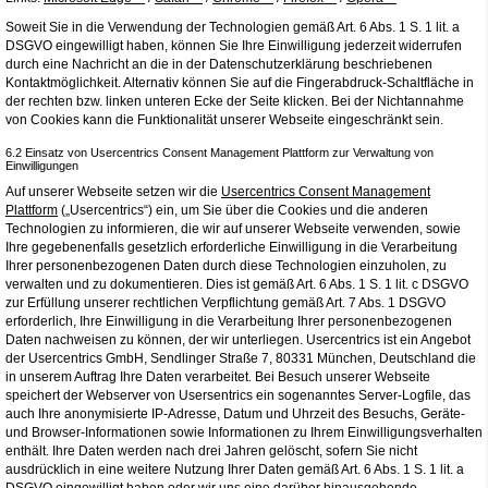
Soweit Sie in die Verwendung der Technologien gemäß Art. 6 Abs. 1 S. 1 lit. a
DSGVO eingewilligt haben, können Sie Ihre Einwilligung jederzeit widerrufen
durch eine Nachricht an die in der Datenschutzerklärung beschriebenen
Kontaktmöglichkeit. Alternativ können Sie auf die Fingerabdruck-Schaltfläche in
der rechten bzw. linken unteren Ecke der Seite klicken. Bei der Nichtannahme
von Cookies kann die Funktionalität unserer Webseite eingeschränkt sein.
6.2 Einsatz von Usercentrics Consent Management Plattform zur Verwaltung von
Einwilligungen
Auf unserer Webseite setzen wir die
Usercentrics Consent Management
Plattform
(„Usercentrics“) ein, um Sie über die Cookies und die anderen
Technologien zu informieren, die wir auf unserer Webseite verwenden, sowie
Ihre gegebenenfalls gesetzlich erforderliche Einwilligung in die Verarbeitung
Ihrer personenbezogenen Daten durch diese Technologien einzuholen, zu
verwalten und zu dokumentieren. Dies ist gemäß Art. 6 Abs. 1 S. 1 lit. c DSGVO
zur Erfüllung unserer rechtlichen Verpflichtung gemäß Art. 7 Abs. 1 DSGVO
erforderlich, Ihre Einwilligung in die Verarbeitung Ihrer personenbezogenen
Daten nachweisen zu können, der wir unterliegen. Usercentrics ist ein Angebot
der Usercentrics GmbH, Sendlinger Straße 7, 80331 München, Deutschland die
in unserem Auftrag Ihre Daten verarbeitet. Bei Besuch unserer Webseite
speichert der Webserver von Usersentrics ein sogenanntes Server-Logfile, das
auch Ihre anonymisierte IP-Adresse, Datum und Uhrzeit des Besuchs, Geräte-
und Browser-Informationen sowie Informationen zu Ihrem Einwilligungsverhalten
enthält. Ihre Daten werden nach drei Jahren gelöscht, sofern Sie nicht
ausdrücklich in eine weitere Nutzung Ihrer Daten gemäß Art. 6 Abs. 1 S. 1 lit. a