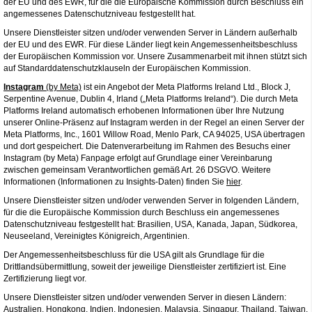
der EU und des EWR, für die die Europäische Kommission durch Beschluss ein
angemessenes Datenschutzniveau festgestellt hat.
Unsere Dienstleister sitzen und/oder verwenden Server in Ländern außerhalb
der EU und des EWR. Für diese Länder liegt kein Angemessenheitsbeschluss
der Europäischen Kommission vor. Unsere Zusammenarbeit mit ihnen stützt sich
auf Standarddatenschutzklauseln der Europäischen Kommission.
Instagram
(by Meta)
ist ein Angebot der Meta Platforms Ireland Ltd., Block J,
Serpentine Avenue, Dublin 4, Irland („Meta Platforms Ireland“). Die durch Meta
Platforms Ireland automatisch erhobenen Informationen über Ihre Nutzung
unserer Online-Präsenz auf Instagram werden in der Regel an einen Server der
Meta Platforms, Inc., 1601 Willow Road, Menlo Park, CA 94025, USA übertragen
und dort gespeichert. Die Datenverarbeitung im Rahmen des Besuchs einer
Instagram (by Meta) Fanpage erfolgt auf Grundlage einer Vereinbarung
zwischen gemeinsam Verantwortlichen gemäß Art. 26 DSGVO. Weitere
Informationen (Informationen zu Insights-Daten) finden Sie
hier
.
Unsere Dienstleister sitzen und/oder verwenden Server in folgenden Ländern,
für die die Europäische Kommission durch Beschluss ein angemessenes
Datenschutzniveau festgestellt hat: Brasilien, USA, Kanada, Japan, Südkorea,
Neuseeland, Vereinigtes Königreich, Argentinien.
Der Angemessenheitsbeschluss für die USA gilt als Grundlage für die
Drittlandsübermittlung, soweit der jeweilige Dienstleister zertifiziert ist. Eine
Zertifizierung liegt vor.
Unsere Dienstleister sitzen und/oder verwenden Server in diesen Ländern:
Australien, Hongkong, Indien, Indonesien, Malaysia, Singapur, Thailand, Taiwan,