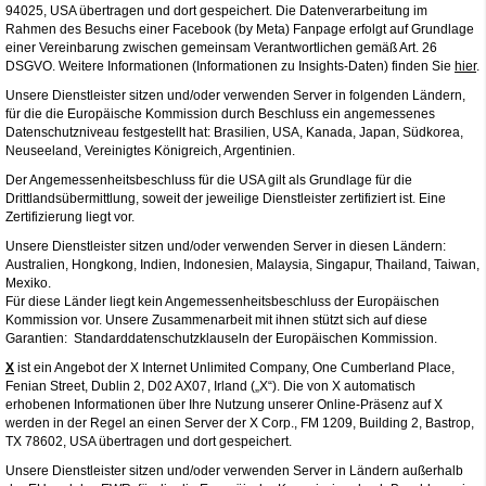
94025, USA übertragen und dort gespeichert. Die Datenverarbeitung im
Rahmen des Besuchs einer Facebook (by Meta) Fanpage erfolgt auf Grundlage
einer Vereinbarung zwischen gemeinsam Verantwortlichen gemäß Art. 26
DSGVO. Weitere Informationen (Informationen zu Insights-Daten) finden Sie
hier
.
Unsere Dienstleister sitzen und/oder verwenden Server in folgenden Ländern,
für die die Europäische Kommission durch Beschluss ein angemessenes
Datenschutzniveau festgestellt hat: Brasilien, USA, Kanada, Japan, Südkorea,
Neuseeland, Vereinigtes Königreich, Argentinien.
Der Angemessenheitsbeschluss für die USA gilt als Grundlage für die
Drittlandsübermittlung, soweit der jeweilige Dienstleister zertifiziert ist. Eine
Zertifizierung liegt vor.
Unsere Dienstleister sitzen und/oder verwenden Server in diesen Ländern:
Australien, Hongkong, Indien, Indonesien, Malaysia, Singapur, Thailand, Taiwan,
Mexiko.
Für diese Länder liegt kein Angemessenheitsbeschluss der Europäischen
Kommission vor. Unsere Zusammenarbeit mit ihnen stützt sich auf diese
Garantien: Standarddatenschutzklauseln der Europäischen Kommission.
X
ist ein Angebot der X Internet Unlimited Company, One Cumberland Place,
Fenian Street, Dublin 2, D02 AX07, Irland („X“). Die von X automatisch
erhobenen Informationen über Ihre Nutzung unserer Online-Präsenz auf X
werden in der Regel an einen Server der X Corp., FM 1209, Building 2, Bastrop,
TX 78602, USA übertragen und dort gespeichert.
Unsere Dienstleister sitzen und/oder verwenden Server in Ländern außerhalb