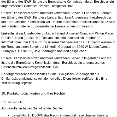
der EU und des EWR, für die die Europäische Kommission durch Beschluss ein
angemessenes Datenschutzniveau festgestellt hat.
Unsere Dienstleister sitzen und/oder verwenden Server in Ländern außerhalb
der EU und des EWR. Für diese Länder liegt kein Angemessenheitsbeschluss
der Europäischen Kommission vor. Unsere Zusammenarbeit mit ihnen stützt sich
auf Standarddatenschutzklauseln der Europäischen Kommission.
LinkedIn
ist ein Angebot der LinkedIn Ireland Unlimited Company, Wilton Place,
Dublin 2, Irland („LinkedIn“). Die von LinkedIn automatisch erhobenen
Informationen über Ihre Nutzung unserer Online-Präsenz auf LinkedIn werden in
der Regel an einen Server der LinkedIn Corporation, 1000 W. Maude Avenue,
Sunnyvale, CA 94085, USA übertragen und dort gespeichert.
Unsere Dienstleister sitzen und/oder verwenden Server in folgenden Ländern,
für die die Europäische Kommission durch Beschluss ein angemessenes
Datenschutzniveau festgestellt hat: USA.
Der Angemessenheitsbeschluss für die USA gilt als Grundlage für die
Drittlandsübermittlung, soweit der jeweilige Dienstleister zertifiziert ist. Eine
Zertifizierung liegt vor.
10. Kontaktmöglichkeiten und Ihre Rechte
10.1 Ihre Rechte
Als Betroffener haben Sie folgende Rechte:
gemäß Art. 15 DSGVO das Recht, in dem dort bezeichneten Umfang