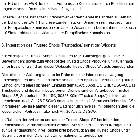
der EU und des EWR, für die die Europäische Kommission durch Beschluss ein
angemessenes Datenschutzniveau festgestellt hat.
Unsere Dienstleister sitzen und/oder verwenden Server in Ländern außerhalb
der EU und des EWR. Für diese Länder liegt kein Angemessenheitsbeschluss
der Europäischen Kommission vor. Unsere Zusammenarbeit mit ihnen stützt sich
auf Standarddatenschutzklauseln der Europäischen Kommission.
8. Integration des Trusted Shops Trustbadge/ sonstiger Widgets
Zur Anzeige der Trusted Shops Leistungen (z. B. Gütesiegel, gesammelte
Bewertungen) sowie zum Angebot der Trusted Shops Produkte für Käufer nach
einer Bestellung sind auf dieser Webseite Trusted Shops Widgets eingebunden.
Dies dient der Wahrung unserer im Rahmen einer Interessensabwägung
überwiegenden berechtigten Interessen an einer optimalen Vermarktung durch
Ermöglichung eines sicheren Einkaufs gemäß Art. 6 Abs. 1 S. 1 lit. f DSGVO. Das
Trustbadge und die damit beworbenen Dienste sind ein Angebot der Trusted
Shops SE, Subbelrather Str. 15C, 50823 Köln ("Trusted Shops"), mit der wir
gemeinsam nach Art. 26 DSGVO datenschutzrechtlich Verantwortlicher sind. Wir
informieren Sie im Rahmen dieser Datenschutzhinweise im Folgenden über die
wesentlichen Vertragsinhalte nach Art. 26 Abs. 2 DSGVO.
Im Rahmen der zwischen uns und der Trusted Shops SE bestehenden
gemeinsamen Verantwortlichkeit wenden Sie sich bei Datenschutzfragen und
zur Geltendmachung Ihrer Rechte bitte bevorzugt an die Trusted Shops unter
Nutzung der in den
Datenschutzinformationen
angegebenen