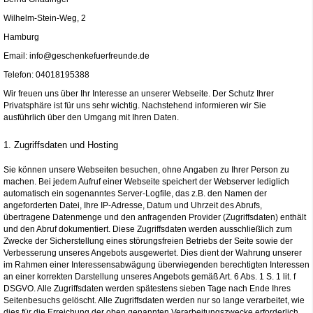
Wilhelm-Stein-Weg, 2
Hamburg
Email: info@geschenkefuerfreunde.de
Telefon: 04018195388
Wir freuen uns über Ihr Interesse an unserer Webseite. Der Schutz Ihrer
Privatsphäre ist für uns sehr wichtig. Nachstehend informieren wir Sie
ausführlich über den Umgang mit Ihren Daten.
1. Zugriffsdaten und Hosting
Sie können unsere Webseiten besuchen, ohne Angaben zu Ihrer Person zu
machen. Bei jedem Aufruf einer Webseite speichert der Webserver lediglich
automatisch ein sogenanntes Server-Logfile, das z.B. den Namen der
angeforderten Datei, Ihre IP-Adresse, Datum und Uhrzeit des Abrufs,
übertragene Datenmenge und den anfragenden Provider (Zugriffsdaten) enthält
und den Abruf dokumentiert. Diese Zugriffsdaten werden ausschließlich zum
Zwecke der Sicherstellung eines störungsfreien Betriebs der Seite sowie der
Verbesserung unseres Angebots ausgewertet. Dies dient der Wahrung unserer
im Rahmen einer Interessensabwägung überwiegenden berechtigten Interessen
an einer korrekten Darstellung unseres Angebots gemäß Art. 6 Abs. 1 S. 1 lit. f
DSGVO. Alle Zugriffsdaten werden spätestens sieben Tage nach Ende Ihres
Seitenbesuchs gelöscht. Alle Zugriffsdaten werden nur so lange verarbeitet, wie
dies für die Erreichung der oben genannten Verarbeitungszwecke erforderlich