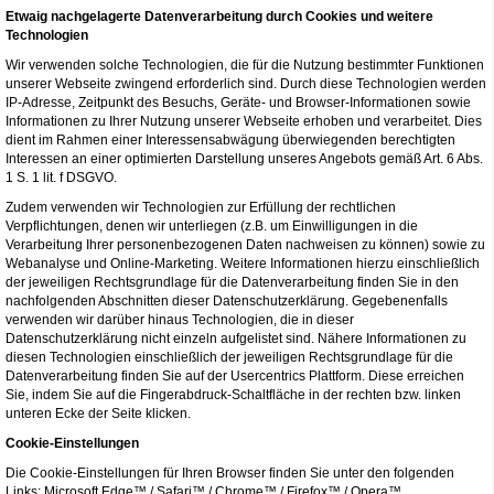
Etwaig nachgelagerte Datenverarbeitung durch Cookies und weitere
Technologien
Wir verwenden solche Technologien, die für die Nutzung bestimmter Funktionen
unserer Webseite zwingend erforderlich sind. Durch diese Technologien werden
IP-Adresse, Zeitpunkt des Besuchs, Geräte- und Browser-Informationen sowie
Informationen zu Ihrer Nutzung unserer Webseite erhoben und verarbeitet. Dies
dient im Rahmen einer Interessensabwägung überwiegenden berechtigten
Interessen an einer optimierten Darstellung unseres Angebots gemäß Art. 6 Abs.
1 S. 1 lit. f DSGVO.
Zudem verwenden wir Technologien zur Erfüllung der rechtlichen
Verpflichtungen, denen wir unterliegen (z.B. um Einwilligungen in die
Verarbeitung Ihrer personenbezogenen Daten nachweisen zu können) sowie zu
Webanalyse und Online-Marketing. Weitere Informationen hierzu einschließlich
der jeweiligen Rechtsgrundlage für die Datenverarbeitung finden Sie in den
nachfolgenden Abschnitten dieser Datenschutzerklärung. Gegebenenfalls
verwenden wir darüber hinaus Technologien, die in dieser
Datenschutzerklärung nicht einzeln aufgelistet sind. Nähere Informationen zu
diesen Technologien einschließlich der jeweiligen Rechtsgrundlage für die
Datenverarbeitung finden Sie auf der Usercentrics Plattform. Diese erreichen
Sie, indem Sie auf die Fingerabdruck-Schaltfläche in der rechten bzw. linken
unteren Ecke der Seite klicken.
Cookie-Einstellungen
Die Cookie-Einstellungen für Ihren Browser finden Sie unter den folgenden
Links:
Microsoft Edge™
/
Safari™
/
Chrome™
/
Firefox™
/
Opera™