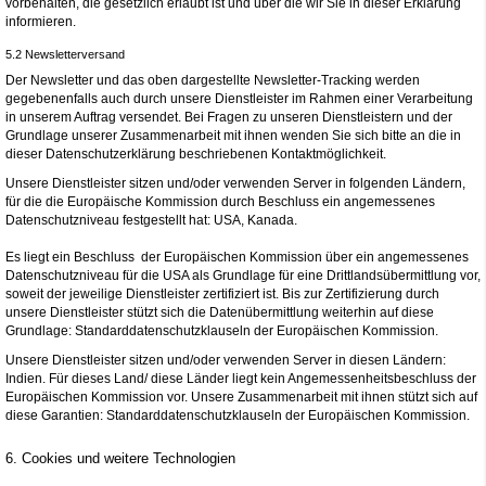
vorbehalten, die gesetzlich erlaubt ist und über die wir Sie in dieser Erklärung
informieren.
5.2 Newsletterversand
Der Newsletter und das oben dargestellte Newsletter-Tracking werden
gegebenenfalls auch durch unsere Dienstleister im Rahmen einer Verarbeitung
in unserem Auftrag versendet. Bei Fragen zu unseren Dienstleistern und der
Grundlage unserer Zusammenarbeit mit ihnen wenden Sie sich bitte an die in
dieser Datenschutzerklärung beschriebenen Kontaktmöglichkeit.
Unsere Dienstleister sitzen und/oder verwenden Server in folgenden Ländern,
für die die Europäische Kommission durch Beschluss ein angemessenes
Datenschutzniveau festgestellt hat: USA, Kanada.
Es liegt ein Beschluss der Europäischen Kommission über ein angemessenes
Datenschutzniveau für die USA als Grundlage für eine Drittlandsübermittlung vor,
soweit der jeweilige Dienstleister zertifiziert ist. Bis zur Zertifizierung durch
unsere Dienstleister stützt sich die Datenübermittlung weiterhin auf diese
Grundlage: Standarddatenschutzklauseln der Europäischen Kommission.
Unsere Dienstleister sitzen und/oder verwenden Server in diesen Ländern:
Indien. Für dieses Land/ diese Länder liegt kein Angemessenheitsbeschluss der
Europäischen Kommission vor. Unsere Zusammenarbeit mit ihnen stützt sich auf
diese Garantien: Standarddatenschutzklauseln der Europäischen Kommission.
6. Cookies und weitere Technologien