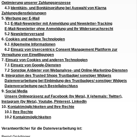
Optimierung unserer Zahlungsprozesse
4.3
Identitäts- und Bonitätsprüfung bei Auswahl von Klarna
Zahlungsdienstleistungen
5.
Werbung per E-Mail
5.1
E-Mail-Newsletter mit Anmeldung und Newsletter-Tracking
E-Mail-Newsletter ohne Anmeldung und Ihr Widerspruchsrecht
5.2
Newsletterversand
6.
Cookies und weitere Technologien
6.1
Allgemeine Informationen
6.2
Einsatz von Usercentrics Consent Management Plattform zur
Verwaltung von Einwilligungen
7.
Einsatz von Cookies und anderen Technologien
7.1
Einsatz von Google-Diensten
7.2
Sonstige Anbieter von Webanalyse- und Online-Marketing-Diensten
8.
Integration des Trusted Shops Trustbadge/ sonstiger Widgets
Datenverarbeitung bei Einbindung des Trustbadges/ sonstiger Widgets
Datenverarbeitung nach Bestellabschluss
9.
Social Media
Unsere Onlinepräsenz auf Facebook (by Meta), X (ehemals: Twitter),
Instagram (by Meta), Youtube, Pinterest, LinkedIn
10.
Kontaktmöglichkeiten und Ihre Rechte
10.1
Ihre Rechte
10.2
Kontaktmöglichkeiten
Verantwortlicher für die Datenverarbeitung ist:
Bernd Gnädinger