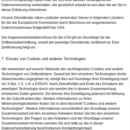
DSGVO eingewilligt haben oder wir uns eine darüber hinausgehende
Datenverwendung vorbehalten, die gesetzlich erlaubt ist und über die wir Sie in
dieser Erklärung informieren.
Unsere Dienstleister sitzen und/oder verwenden Server in folgenden Ländern,
für die die Europäische Kommission durch Beschluss ein angemessenes
Datenschutzniveau festgestellt hat: USA.
Der Angemessenheitsbeschluss für die USA gilt als Grundlage für die
Drittlandsübermittlung, soweit der jeweilige Dienstleister zertifiziert ist. Eine
Zertifizierung liegt vor.
7. Einsatz von Cookies und anderen Technologien
Wir verwenden auf unserer Webseite die nachfolgenden Cookies und andere
Technologien von Drittanbietern. Soweit bei den einzelnen Technologien nichts
Abweichendes angegeben ist, erfolgt dies auf Grundlage Ihrer Einwilligung nach
Art. 6 Abs. 1 S. 1 lit. a DSGVO. Nach Zweckfortfall und Ende des Einsatzes der
jeweiligen Technologie durch uns werden die in diesem Zusammenhang
erhobenen Daten gelöscht. Sie können Ihre Einwilligung jederzeit mit Wirkung
für die Zukunft widerrufen. Weitere Informationen zu Ihren
Widerrufsmöglichkeiten finden Sie in dem Abschnitt "Cookies und weitere
Technologien". Weitere Informationen einschließlich der Grundlage unserer
Zusammenarbeit mit den einzelnen Anbietern finden Sie bei den einzelnen
Technologien. Bei Fragen zu den Anbietern und der Grundlage unserer
Zusammenarbeit mit ihnen wenden Sie sich bitte an die in dieser
Datenschutzerklärung beschriebenen Kontaktmöglichkeit.