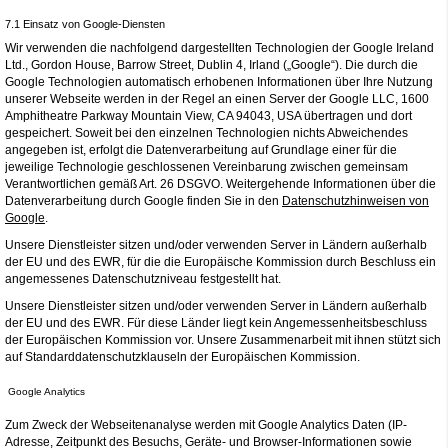
7.1 Einsatz von Google-Diensten
Wir verwenden die nachfolgend dargestellten Technologien der Google Ireland
Ltd., Gordon House, Barrow Street, Dublin 4, Irland („Google“). Die durch die
Google Technologien automatisch erhobenen Informationen über Ihre Nutzung
unserer Webseite werden in der Regel an einen Server der Google LLC, 1600
Amphitheatre Parkway Mountain View, CA 94043, USA übertragen und dort
gespeichert. Soweit bei den einzelnen Technologien nichts Abweichendes
angegeben ist, erfolgt die Datenverarbeitung auf Grundlage einer für die
jeweilige Technologie geschlossenen Vereinbarung zwischen gemeinsam
Verantwortlichen gemäß Art. 26 DSGVO. Weitergehende Informationen über die
Datenverarbeitung durch Google finden Sie in den
Datenschutzhinweisen von
Google
.
Unsere Dienstleister sitzen und/oder verwenden Server in Ländern außerhalb
der EU und des EWR, für die die Europäische Kommission durch Beschluss ein
angemessenes Datenschutzniveau festgestellt hat.
Unsere Dienstleister sitzen und/oder verwenden Server in Ländern außerhalb
der EU und des EWR. Für diese Länder liegt kein Angemessenheitsbeschluss
der Europäischen Kommission vor. Unsere Zusammenarbeit mit ihnen stützt sich
auf Standarddatenschutzklauseln der Europäischen Kommission.
Google Analytics
Zum Zweck der Webseitenanalyse werden mit Google Analytics Daten (IP-
Adresse, Zeitpunkt des Besuchs, Geräte- und Browser-Informationen sowie