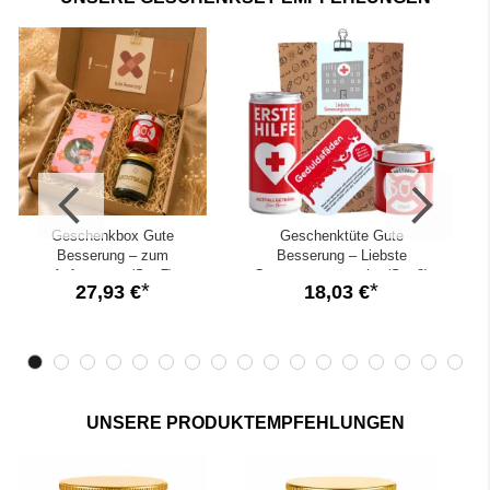
Geschenken
✓
Kleine, liebevolle
Geschenkideen zum Trösten und
Aufmuntern
✓
Direktversand
nach Hause oder ins Krankenhaus - mit
deinen
persönlichen Genesungswünschen
Geschenkbox Gute
Geschenktüte Gute
G
Besserung – zum
Besserung – Liebste
Aufmuntern (Set 7)
Genesungswünsche (Set 8)
27,93 €
18,03 €
UNSERE PRODUKTEMPFEHLUNGEN