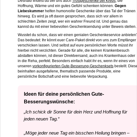
Deshalb findest du bei uns auch
Trostgeschenke bei Krebs
, die
Hoffnung, Wärme und ein gutes Gefühl schenken können.
Gegen
Liebeskummer
helfen humorvolle Geschenke über das Tal der Tränen
hinweg. Es wird ja oft davon gesprochen, dass sich vor allem in
schlechten Zeiten zeigt, wer ein wahrer Freund ist. Und genau das
kannst du mit einer liebevollen Geschenksendung unter Beweis stellen.
Wusstet du schon, dass wir einen genialen Geschenkeservice anbieten
Das bedeutet: Ihr könnt euer Care-Paket direkt von uns zum Empfänger
verschicken lassen. Und selbst auf eure persönlichen Worte müsst ihr
hierbei nicht verzichten. Gerade für alle, die keinen Krankenbesuch
abstatten können, ist dieser Direktversand, auch ins Krankenhaus oder
in die Reha, perfekt. Besonders einfach habt ihr es, wenn ihr eines von
unseren
vorkonfigurierten Gute-Besserung-Geschenksets
bestellt. Dies
beinhalten ausgefallene, thematisch passende Produkte, eine
persönliche Botschaft und eine liebevolle Verpackung.
Ideen für deine persönlichen Gute-
Besserungswünsche:
„Ich schick dir Sonne für dein Herz und Hoffnung für
jeden neuen Tag.“
„Möge jeder neue Tag ein bisschen Heilung bringen –