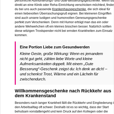
persönliche Aufmunterungs- und Gute-Besserungsgeschenke. Wenn du
direkt an eine Klinik oder Reha-Einrichtung verschicken möchtest, finde
du bei uns auch passende
Krankenhausgeschenke
, die sich ideal für
einen liebevollen Überraschungsgruß eignen. Bei kleineren Eingriffen
sind auch unsere lustigen und humorvollen Genesungsgeschenke
perfekt zum Verschenken. Denn mit Humor erträgt man das ein oder
andere Wehwehchen oft ein kleines bisschen besser. Natürlich sollten
diese witzigen Trostspender nicht bei ernsten Krankheiten zum Einsatz
kommen.
Eine Portion Liebe zum Gesundwerden
Kleine Geste, große Wirkung: Wenn es jemandem
nicht gut geht, zählen liebe Worte und kleine
Aufmerksamkeiten doppelt. Mit einem „Gute
Besserung“-Geschenk zeigst du: Ich denk an dich! –
und schenkst Trost, Wärme und ein Lächeln für
zwischendurch.
Willkommensgeschenke nach Rückkehr aus
dem Krankenstand
Besonders nach langer Krankheit fällt die Rückkehr und Eingliederung 
den Arbeitsalltag oft schwer. Deshalb ist es so wichtig, dass der Start
behutsam vonstattengeht und kein Druck auf den Kollegen oder die