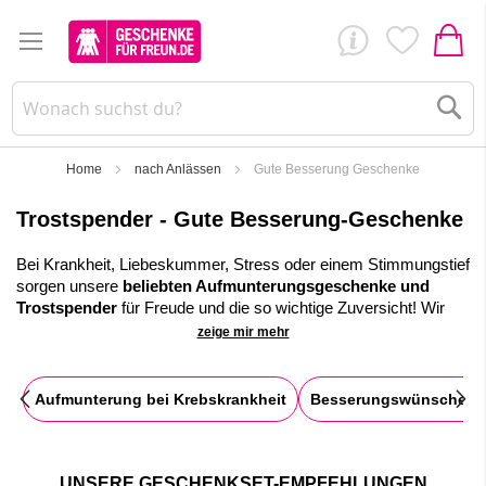
Su
Home
nach Anlässen
Gute Besserung Geschenke
Trostspender - Gute Besserung-Geschenke
Bei Krankheit, Liebeskummer, Stress oder einem Stimmungstief
sorgen unsere
beliebten Aufmunterungsgeschenke und
Trostspender
für Freude und die so wichtige Zuversicht! Wir
haben die schönsten Geschenke für deine persönlichen
zeige mir mehr
Genesungswünsche und Mutmacher bei Krankheit.
Bereits mit einer Kleinigkeit kannst du für Trost, Optimismus,
Aufmunterung bei Krebskrankheit
Besserungswünsche fü
Mut und Aufmunterung sorgen.
Mache jetzt mit deiner
Geschenkelieferung eine Überraschung und bereite Freude und
Ablenkung.
✓
Große Auswahl an Aufmunterungs- und Gute-Besserungs-
UNSERE GESCHENKSET-EMPFEHLUNGEN