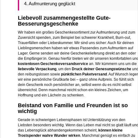
4. Aufmunterung geglückt
Liebevoll zusammengestellte Gute-
Besserungsgeschenke
Wir haben ein großes Geschenkesortiment zur Aufmunterung und zum
Zuversicht spenden, zum Beispiel bei schwerer Krankheit, Burn-out,
Trauerfällen oder Liebeskummer. Wir sind uns sicher: Auch für deinen
Lieblingsmenschen haben wir etwas Passendes zum Aufmuntern auf
Lager. Gerne senden wir deine Geschenkelieferung direkt an den oder
die Empfänger:in. Genau hierfür bieten wir dir unseren komfortablen un
kostenlosen Geschenkeversandservice
an. Wir kümmern uns um die
liebevolle Verpackung
, um den
Druck deiner Genesungswünsche
un
den reibungslosen sowie
pünktlichen Paketversand
. Auf Wunsch lege
wir eine persönliche Grußkarte bei – ganz ohne Aufpreis. So fühlt sich
dein Geschenk noch persönlicher an, selbst wenn du es nicht selbst
überreichst. Denn manchmal reicht schon ein kleines Zeichen, um
Hoffnung und ein Lächeln zu schenken.
Beistand von Familie und Freunden ist so
wichtig
Gerade in schwierigen Lebensphasen ist Unterstützung von den
Liebsten besonders wichtig. Wenn das Leben mal nicht so glatt läuft un
das Lebensglück abhandengekommen scheint,
können kleine
Trostspender wahre Wunder wirken
. Manchmal genügt es einfach zu