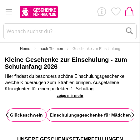
Su
Home
nach Themen
Geschenke zur Einschulung
Kleine Geschenke zur Einschulung - zum
Schulanfang 2026
Hier findest du besonders schöne Einschulungsgeschenke,
welche Kinderaugen zum Strahlen bringen. Ausgefallene
Kleinigkeiten für einen perfekten 1. Schultag.
zeige mir mehr
Wenn du auf der Suche nach einem kleinen Geschenk zur
Einschulung für einen Jungen oder ein Mädchen bist, haben wir
besonders kreative Geschenkideen für dich vorbereitet.
Glücksschwein
Einschulungsgeschenke für Mädchen
✓
Riesige Auswahl an kleinen Geschenken zum Schulanfang
✓
Die besten und ausgefallensten Geschenke zur Einschulung
und den ersten Schultag
UNSERE GESCHENKSET-EMPFEHLUNGEN