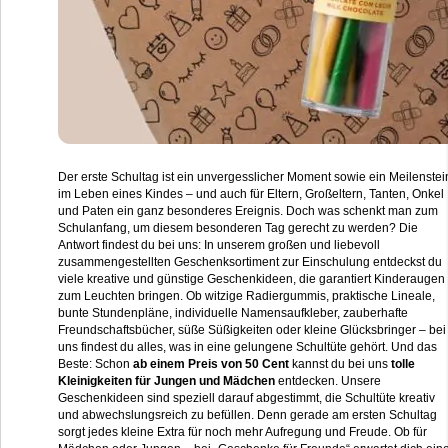
Der erste Schultag ist ein unvergesslicher Moment sowie ein Meilenstei
im Leben eines Kindes – und auch für Eltern, Großeltern, Tanten, Onkel
und Paten ein ganz besonderes Ereignis. Doch was schenkt man zum
Schulanfang, um diesem besonderen Tag gerecht zu werden? Die
Antwort findest du bei uns: In unserem großen und liebevoll
zusammengestellten Geschenksortiment zur Einschulung entdeckst du
viele kreative und günstige Geschenkideen, die garantiert Kinderaugen
zum Leuchten bringen. Ob witzige Radiergummis, praktische Lineale,
bunte Stundenpläne, individuelle Namensaufkleber, zauberhafte
Freundschaftsbücher, süße Süßigkeiten oder kleine Glücksbringer – bei
uns findest du alles, was in eine gelungene Schultüte gehört. Und das
Beste: Schon
ab einem Preis von 50 Cent
kannst du bei uns
tolle
Kleinigkeiten für Jungen und Mädchen
entdecken. Unsere
Geschenkideen sind speziell darauf abgestimmt, die Schultüte kreativ
und abwechslungsreich zu befüllen. Denn gerade am ersten Schultag
sorgt jedes kleine Extra für noch mehr Aufregung und Freude. Ob für