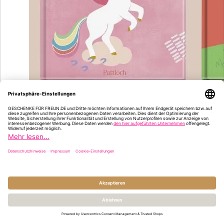
Ein echtes Muss zum Schulstart: Ein Freundebuch zur Einschulung! Wir
finden, jeder kleine Erstklässler sollte ein schönes Freundebuch
besitzen. Denn genau hier beginnen die ersten echten Freundschaften 
festgehalten für die Ewigkeit. In einem Freundebuch können sich alle
neuen Klassenkameraden und Kameradinnen mit einem kleinen
Porträtfoto und persönlichen Informationen verewigen. Fragen nach de
Lieblingsessen, dem Lieblingstier, der Lieblingsfarbe oder nach
besonderen Hobbys gehören natürlich dazu. Manche Kinder malen auc
noch kleine Bilder dazu oder schreiben erste persönliche Wünsche.
Neben den klassischen Freundebüchern gibt es auch "Erinnerungen an
mein erstes Schuljahr". In diesem Buch können alle wichtigen Dinge
dieses so aufregenden ersten Schuljahres für die Ewigkeit festgehalten
werden. Wir halten diese Bücher für ein
perfektes Geschenk von Oma
und Opa
, in welchem dann auch ein Foto vom 1. Schultag mit den