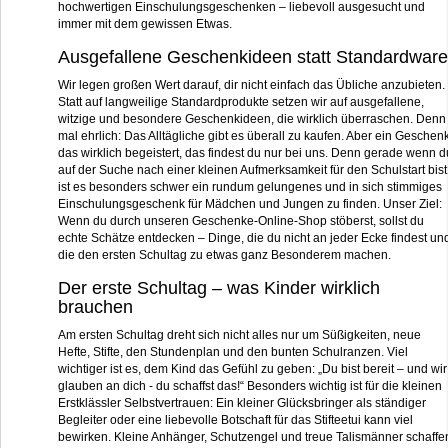
hochwertigen Einschulungsgeschenken – liebevoll ausgesucht und
immer mit dem gewissen Etwas.
Ausgefallene Geschenkideen statt Standardware
Wir legen großen Wert darauf, dir nicht einfach das Übliche anzubieten.
Statt auf langweilige Standardprodukte setzen wir auf ausgefallene,
witzige und besondere Geschenkideen, die wirklich überraschen. Denn
mal ehrlich: Das Alltägliche gibt es überall zu kaufen. Aber ein Geschenk
das wirklich begeistert, das findest du nur bei uns. Denn gerade wenn d
auf der Suche nach einer kleinen Aufmerksamkeit für den Schulstart bist
ist es besonders schwer ein rundum gelungenes und in sich stimmiges
Einschulungsgeschenk für Mädchen und Jungen zu finden. Unser Ziel:
Wenn du durch unseren Geschenke-Online-Shop stöberst, sollst du
echte Schätze entdecken – Dinge, die du nicht an jeder Ecke findest un
die den ersten Schultag zu etwas ganz Besonderem machen.
Der erste Schultag – was Kinder wirklich
brauchen
Am ersten Schultag dreht sich nicht alles nur um Süßigkeiten, neue
Hefte, Stifte, den Stundenplan und den bunten Schulranzen. Viel
wichtiger ist es, dem Kind das Gefühl zu geben: „Du bist bereit – und wir
glauben an dich - du schaffst das!“ Besonders wichtig ist für die kleinen
Erstklässler Selbstvertrauen: Ein kleiner Glücksbringer als ständiger
Begleiter oder eine liebevolle Botschaft für das Stifteetui kann viel
bewirken. Kleine Anhänger, Schutzengel und treue Talismänner schaffe