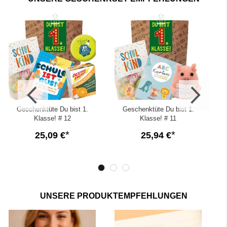
✓
Direktversand eines
personalisierten
Einschulungsgeschenkes
- perfekt für Erstklässler von
Freunden und Verwandten
Geschenktüte Du bist 1.
Geschenktüte Du bist 1.
Klasse! # 12
Klasse! # 11
25,09 €
25,94 €
UNSERE PRODUKTEMPFEHLUNGEN