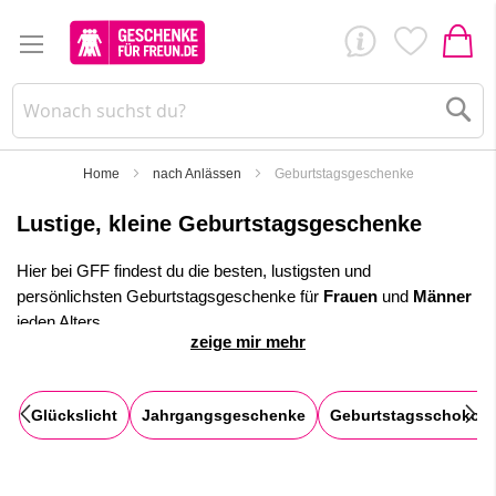
Su
Home
nach Anlässen
Geburtstagsgeschenke
Lustige, kleine Geburtstagsgeschenke
Hier bei GFF findest du die besten, lustigsten und
persönlichsten Geburtstagsgeschenke für
Frauen
und
Männer
jeden Alters.
zeige mir mehr
Besonders auch für runde Geburtstage haben wir eine große
Auswahl an befüllten, witzigen
Geschenktüten
und
Geschenkboxen
für dich vorbereitet. Viele kleine
Glückslicht
Jahrgangsgeschenke
Geburtstagsschokola
Aufmerksamkeiten zum Verschenken für Geburtstage.
✓
Mit Personalisierung wird es persönlich!
Direktlieferung per