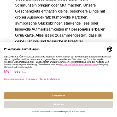
Schmunzeln bringen oder Mut machen. Unsere
Geschenksets enthalten kleine, besondere Dinge mit
großer Aussagekraft: humorvolle Kärtchen,
symbolische Glücksbringer, stärkende Tees oder
liebevolle Aufmerksamkeiten mit
personalisierbarer
Grußkarte
. Alles ist so zusammengestellt, dass du
deine Gefühle und Wünsche in kreativer,
wertschätzender Weise übermitteln kannst – ganz ohne
große Worte.
Unsere Familien-Geschenkideen:
✔
Glücksbringer & Aufmerksamkeiten mit
Bedeutung
✔
Süßigkeiten, Accessoires & schöne
Alltagshelfer
✔
Für Jung & Alt, kreativ & liebevoll kombiniert
✔
Ausgestattet mit ganz viel Liebe und vielfach