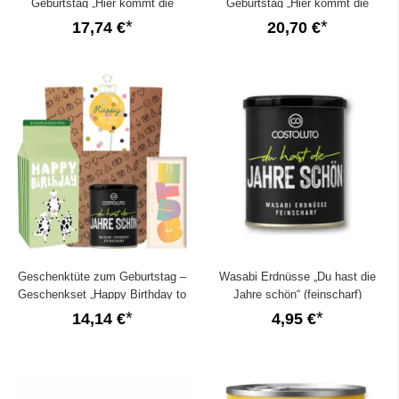
Geburtstag „Hier kommt die
Geburtstag „Hier kommt die
Schneckenpost!“ (Set 3)
Schneckenpost!“ (Set 2)
17,74 €
20,70 €
Geschenktüte zum Geburtstag –
Wasabi Erdnüsse „Du hast die
Geschenkset „Happy Birthday to
Jahre schön“ (feinscharf)
you!“ (Set 26)
14,14 €
4,95 €