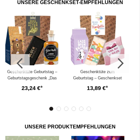
Post
mit deinen
persönlichen Glückwünschen!
UNSERE GESCHENKSET-EMPFEHLUNGEN
✓
Große Vielfalt an besonders lustigen Ideen für alle
Geburtstage!
✓
Gestalte mit unserem
Geschenkekonfigurator
dein
ganz persönliches Geburtstagsgeschenk!
Geschenktüte Geburtstag –
Geschenktüte zum
Geburtstagsgeschenk „Das
Geburtstag – Geschenkset
beste Alter ist jetzt!“ (Set 2)
„Konfetti regnen“ (Set 16)
23,24 €
13,89 €
UNSERE PRODUKTEMPFEHLUNGEN