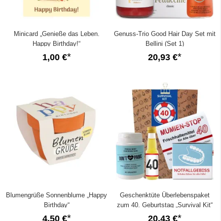
Minicard „Genieße das Leben.
Genuss-Trio Good Hair Day Set mit
Happy Birthday!“
Bellini (Set 1)
1,00 €
20,93 €
Blumengrüße Sonnenblume „Happy
Geschenktüte Überlebenspaket
Birthday“
zum 40. Geburtstag „Survival Kit“
(Set 5)
4,50 €
20,43 €