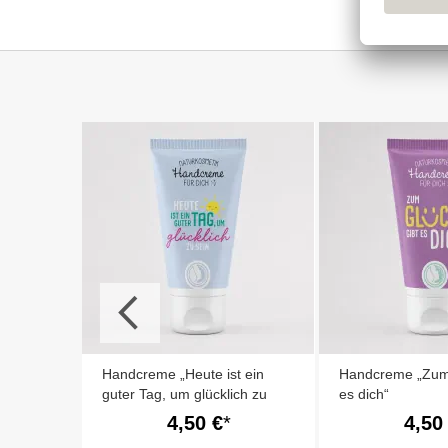
 DASS
GEL
Handcreme „Heute ist ein
Handcreme „Zum 
guter Tag, um glücklich zu
es dich“
sein“
4,50 €
4,50