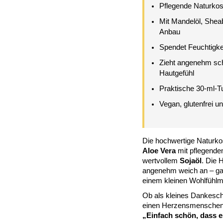
Pflegende Naturko
Mit Mandelöl, Sheab
Anbau
Spendet Feuchtigke
Zieht angenehm schn
Hautgefühl
Praktische 30-ml-T
Vegan, glutenfrei un
Die hochwertige Naturko
Aloe Vera
mit pflegend
wertvollem
Sojaöl
. Die 
angenehm weich an – gan
einem kleinen Wohlfühlm
Ob als kleines Dankeschö
einen Herzensmenschen 
„Einfach schön, dass es