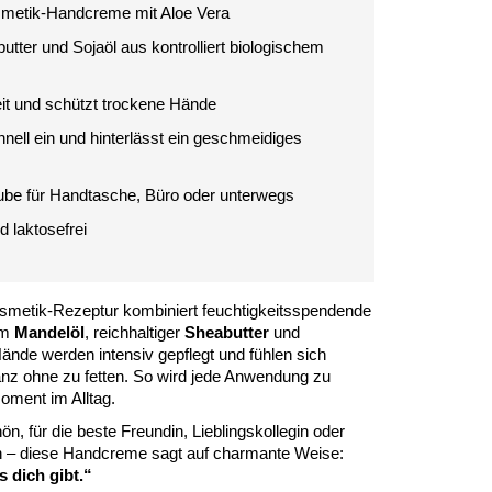
smetik-Handcreme mit Aloe Vera
utter und Sojaöl aus kontrolliert biologischem
it und schützt trockene Hände
ell ein und hinterlässt ein geschmeidiges
ube für Handtasche, Büro oder unterwegs
d laktosefrei
smetik-Rezeptur kombiniert feuchtigkeitsspendende
em
Mandelöl
, reichhaltiger
Sheabutter
und
Hände werden intensiv gepflegt und fühlen sich
z ohne zu fetten. So wird jede Anwendung zu
oment im Alltag.
n, für die beste Freundin, Lieblingskollegin oder
– diese Handcreme sagt auf charmante Weise:
 dich gibt.“