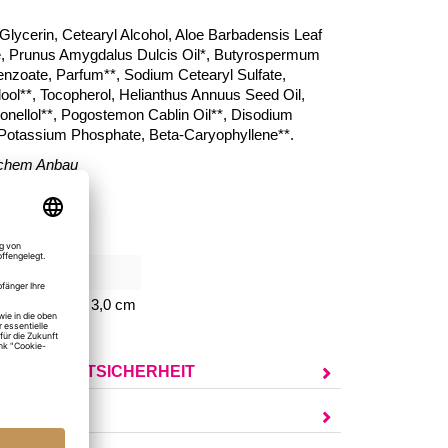
 Glycerin, Cetearyl Alcohol, Aloe Barbadensis Leaf
te, Prunus Amygdalus Dulcis Oil*, Butyrospermum
enzoate, Parfum**, Sodium Cetearyl Sulfate,
ool**, Tocopherol, Helianthus Annuus Seed Oil,
Citronellol**, Pogostemon Cablin Oil**, Disodium
Potassium Phosphate, Beta-Caryophyllene**.
gischem Anbau
ischen Ölen
sefrei
122
,5 x B 4,7 x T 3,0 cm
UR PRODUKTSICHERHEIT
AGEN?