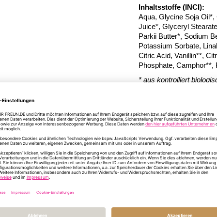
Inhaltsstoffe (INCI):
Aqua, Glycine Soja Oil*,
Juice*, Glyceryl Steara
Parkii Butter*, Sodium B
Potassium Sorbate, Linal
Citric Acid, Vanillin**, 
Phosphate, Camphor**, 
* aus kontrolliert biolo
** aus natürlichen äther
Vegan · glutenfrei · lakto
Mehr
Artikelnummer
21
Informationen
Format/Größe
H 9
INFORMATIONEN Z
DU HAST NOCH FR