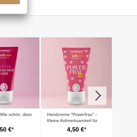
Handcre
DASS ES
Wie schön, dass
Handcreme "Powerfrau" –
Kleine Aufmerksamkeit für
Kollegin oder Freundin
,50 €
4,50 €