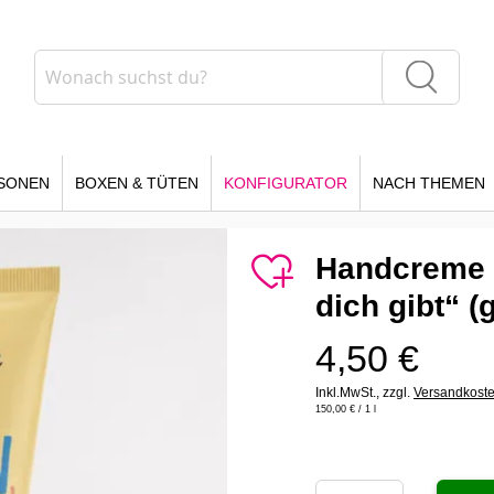
Suche
Suche
SONEN
BOXEN & TÜTEN
KONFIGURATOR
NACH THEMEN
Handcreme 
dich gibt“ (
4,50 €
Inkl.MwSt.,
zzgl.
Versandkost
150,00 €
/ 1 l