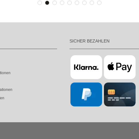
SICHER BEZAHLEN
tionen
ationen
fen