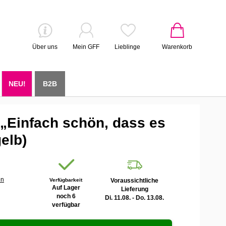
Über uns
Mein GFF
Lieblinge
Warenkorb
NEU!
B2B
„Einfach schön, dass es
gelb)
en
Verfügbarkeit
Voraussichtliche
Auf Lager
Lieferung
noch 6
Di. 11.08. - Do. 13.08.
verfügbar