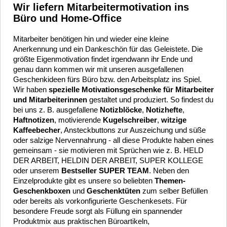
Wir liefern Mitarbeitermotivation ins
Büro und Home-Office
Mitarbeiter benötigen hin und wieder eine kleine
Anerkennung und ein Dankeschön für das Geleistete. Die
größte Eigenmotivation findet irgendwann ihr Ende und
genau dann kommen wir mit unseren ausgefallenen
Geschenkideen fürs Büro bzw. den Arbeitsplatz ins Spiel.
Wir haben
spezielle Motivationsgeschenke für Mitarbeiter
und Mitarbeiterinnen
gestaltet und produziert. So findest du
bei uns z. B. ausgefallene
Notizblöcke
,
Notizhefte
,
Haftnotizen
, motivierende
Kugelschreiber
,
witzige
Kaffeebecher
, Ansteckbuttons zur Auszeichung und süße
oder salzige Nervennahrung - all diese Produkte haben eines
gemeinsam - sie motivieren mit Sprüchen wie z. B. HELD
DER ARBEIT, HELDIN DER ARBEIT, SUPER KOLLEGE
oder unserem
Bestseller SUPER TEAM
. Neben den
Einzelprodukte gibt es unsere so beliebten
Themen-
Geschenkboxen
und
Geschenktüten
zum selber Befüllen
oder bereits als vorkonfigurierte Geschenkesets. Für
besondere Freude sorgt als Füllung ein spannender
Produktmix aus praktischen Büroartikeln,