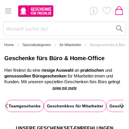
Su
Home
Spezialkategorien
für Mitarbeiter
Bürogeschenke & Büro-
Geschenke fürs Büro & Home-Office
Hier findest du eine
riesige Auswahl
an
praktischen
und
genussvollen
Bürogeschenken
für Mitarbeiter:innen und
Kunden.
Mit unseren speziellen Geschenken fürs Büro gelingt
es dir Kollegen und Kolleginnen zu motivieren oder Kunden für
zeige mir mehr
die gute Zusammenarbeit zu danken.
Unsere einzigartigen
Geschenkboxen
und
Geschenktüten
Teamgeschenke
Geschenkbox für Mitarbeiter
Geschenk
können individuell mit Mitarbeiter- oder Kundengeschenken
befüllt werden. Auch der
personalisierte Direktversand
ins
Büro oder Home-Office ist möglich.
✓
Große Auswahl an praktischen
Geschenken für die Arbeit
:
UNSERE GESCHENKSET-EMPFEHLUNGEN