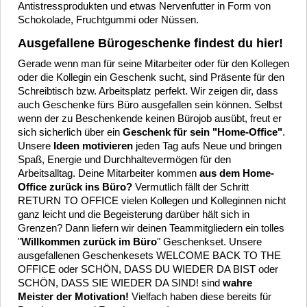
Antistressprodukten und etwas Nervenfutter in Form von
Schokolade, Fruchtgummi oder Nüssen.
Ausgefallene Bürogeschenke findest du hier!
Gerade wenn man für seine Mitarbeiter oder für den Kollegen
oder die Kollegin ein Geschenk sucht, sind Präsente für den
Schreibtisch bzw. Arbeitsplatz perfekt. Wir zeigen dir, dass
auch Geschenke fürs Büro ausgefallen sein können. Selbst
wenn der zu Beschenkende keinen Bürojob ausübt, freut er
sich sicherlich über ein
Geschenk für sein "Home-Office"
.
Unsere
Ideen motivieren
jeden Tag aufs Neue und bringen
Spaß, Energie und Durchhaltevermögen für den
Arbeitsalltag. Deine Mitarbeiter kommen
aus dem Home-
Office zurück ins Büro?
Vermutlich fällt der Schritt
RETURN TO OFFICE vielen Kollegen und Kolleginnen nicht
ganz leicht und die Begeisterung darüber hält sich in
Grenzen? Dann liefern wir deinen Teammitgliedern ein tolles
"
Willkommen zurück im Büro
" Geschenkset. Unsere
ausgefallenen Geschenkesets WELCOME BACK TO THE
OFFICE
oder SCHÖN, DASS DU WIEDER DA BIST
oder
SCHÖN, DASS SIE WIEDER DA SIND! sind
wahre
Meister der Motivation!
Vielfach haben diese bereits für