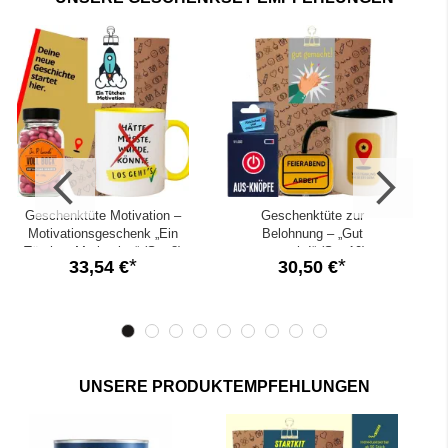
Kaffeebecher, Notizblöcke, Kugelschreiber u.v.m.
✓
Nervennahrung fürs Büro
: Themen-Schokolade,
Fruchtgummi, süße und salzige Nüsse
✓
Motivation und Anerkennung
durch Botschaftsgeschenke
Geschenktüte Motivation –
Geschenktüte zur
Motivationsgeschenk „Ein
Belohnung – „Gut
Tütchen Motivation“ (Set 8)
gemacht!“ (Set 10)
33,54 €
30,50 €
UNSERE PRODUKTEMPFEHLUNGEN