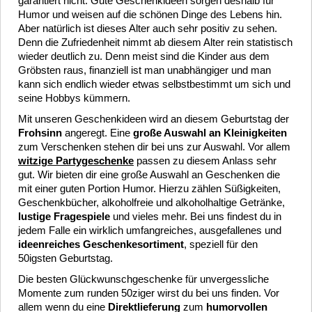
garantiert nicht. Gute Geschenkideen sorgen deshalb für
Humor und weisen auf die schönen Dinge des Lebens hin.
Aber natürlich ist dieses Alter auch sehr positiv zu sehen.
Denn die Zufriedenheit nimmt ab diesem Alter rein statistisch
wieder deutlich zu. Denn meist sind die Kinder aus dem
Gröbsten raus, finanziell ist man unabhängiger und man
kann sich endlich wieder etwas selbstbestimmt um sich und
seine Hobbys kümmern.
Mit unseren Geschenkideen wird an diesem Geburtstag der
Frohsinn
angeregt. Eine
große Auswahl an Kleinigkeiten
zum Verschenken stehen dir bei uns zur Auswahl. Vor allem
witzige Partygeschenke
passen zu diesem Anlass sehr
gut. Wir bieten dir eine große Auswahl an Geschenken die
mit einer guten Portion Humor. Hierzu zählen Süßigkeiten,
Geschenkbücher, alkoholfreie und alkoholhaltige Getränke,
lustige Fragespiele
und vieles mehr. Bei uns findest du in
jedem Falle ein wirklich umfangreiches, ausgefallenes und
ideenreiches Geschenkesortiment
, speziell für den
50igsten Geburtstag.
Die besten Glückwunschgeschenke für unvergessliche
Momente zum runden 50ziger wirst du bei uns finden. Vor
allem wenn du eine
Direktlieferung
zum
humorvollen