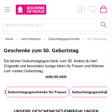
Su
Home
nach Anlässen
Geburtstagsgeschenke
50. Geburtstag
Geschenke zum 50. Geburtstag
Die besten Geburtstagsgeschenk zum 50. findest du hier!
Originelle und besonders lustige Ideen für Frauen und Männer
zum runden Geburtstag.
zeige mir mehr
✓
Viele witzige Geschenkideen speziell für den 50. Geburtstag
✓
Riesige Auswahl an außergewöhnlichen
Glückwunschgeschenken
Geburtstagsgeschenke für Frauen
Geburtstagsgeschenke
✓
Liebevoll verpackter Direktversand mit persönlicher
Widmung!
✓
Erstelle dein individuelles, personalisiertes
UNSERE GESCHENKSET-EMPFEHLUNGEN