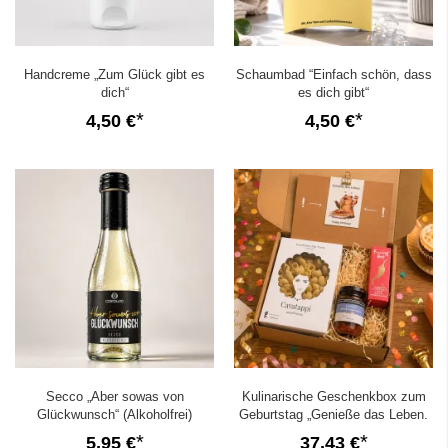
Handcreme „Zum Glück gibt es
Schaumbad “Einfach schön, dass
dich“
es dich gibt“
4,50 €
4,50 €
Secco „Aber sowas von
Kulinarische Geschenkbox zum
Glückwunsch“ (Alkoholfrei)
Geburtstag „Genieße das Leben.
Happy Birthday!“ (Set 3)
5,95 €
37,43 €