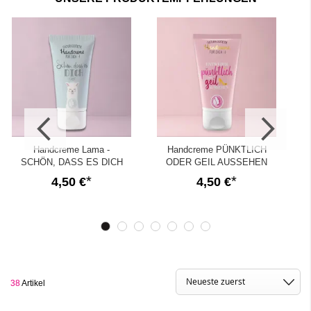
nur für Frauen eignen sich Pflegeprodukte zum Verschenken.
Hier bei GFF findest du auch
spezielle Handcremes
und
Duschgels für Männer.
Handcreme Lama -
Handcreme PÜNKTLICH
SCHÖN, DASS ES DICH
ODER GEIL AUSSEHEN
GIBT
4,50 €
4,50 €
38
Artikel