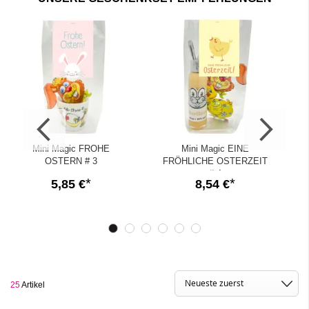
✓
Fertig gepackt zum direkt Verschenken!
✓
Auf Wunsch Direktversand mit deinem persönlichen
Ostergruß!
Mini Magic FROHE
Mini Magic EINE
OSTERN # 3
FRÖHLICHE OSTERZEIT
# 4
5,85 €
8,54 €
25
Artikel