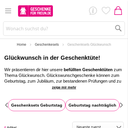
Su
Home
Geschenkesets
Geschenksets Glückwunsch
Glückwunsch in der Geschenktüte!
Wir präsentieren dir hier unsere
befüllten Geschenktüten
zum
Thema Glückwunsch. Glückswunschgeschenke können zum
Geburtstag, zum Jubiläum, zur bestandenen Prüfungen und zu
vielen weiteren Anlässen verschenkt werden.
zeige mir mehr
✓
Große Auswahl an befüllten Geschenketüten zum direkt
Überreichen oder Versenden
Geschenksets Geburtstag
Geburtstag nachträglich
Ge
✓
Unsere Glückwunschtüten sind für viele Anlässe ein
passendes Geschenk
✓
Jede Geschenktüte kann auf Wunsch individuell befüllt
6
Artikel