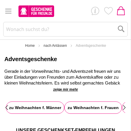
Su
Home
nach Anlässen
Adventsgeschenke
Adventsgeschenke
Gerade in der Vorweihnachts- und Adventszeit freuen wir uns
über Einladungen von Freunden zum Adventskaffee oder zu
kleinen Weihnachtsfeiern. Es wird selbst gemachtes Gebäck
gereicht, leckerer Tee- und Glühweinduft liegt in der Luft und
zeige mir mehr
man freut sich im Kreise seiner Freunde und Familie über
gemeinsame, besinnliche Adventsstunden.
zu Weihnachten f. Männer
zu Weihnachten f. Frauen
Ni
Bei uns findest du ein großes Sortiment an ausgefallenen und
lustigen Kleinigkeiten, speziell für die Adventszeit
. Perfekte
Mitbringsel sind unser Weihnachtsschokoladen,
Spekulatiuskekse, gebrannte Mandeln, Teehäuser mit
UNSERE GESCHENKSET-EMPFEHLUNGEN