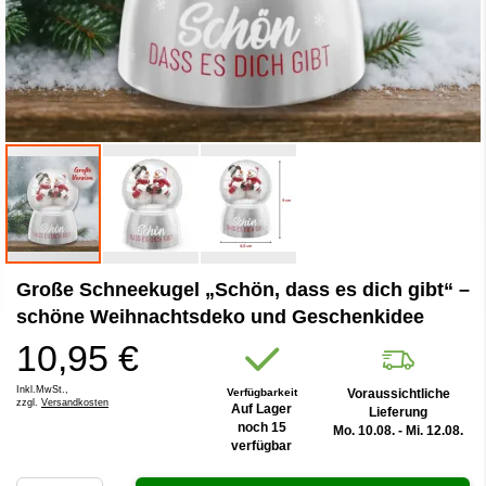
Zum
Große Schneekugel „Schön, dass es dich gibt“ –
Anfang
der
schöne Weihnachtsdeko und Geschenkidee
Bildergalerie
10,95 €
springen
Inkl.MwSt.,
Verfügbarkeit
Voraussichtliche
zzgl.
Versandkosten
Auf Lager
Lieferung
noch 15
Mo. 10.08. - Mi. 12.08.
verfügbar