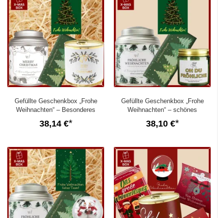
Gefüllte Geschenkbox „Frohe
Gefüllte Geschenkbox „Frohe
Weihnachten“ – Besonderes
Weihnachten“ – schönes
Weihnachtsgeschenk (Lichterkette
Weihnachtsgeschenk (Lichterkette
38,14 €
38,10 €
Set 2)
Set 1)