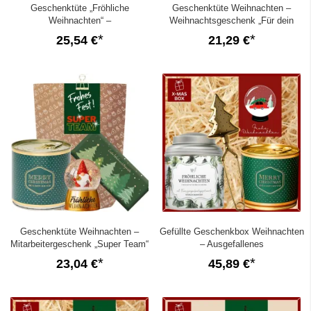
Geschenktüte „Fröhliche
Geschenktüte Weihnachten –
Weihnachten“ –
Weihnachtsgeschenk „Für dein
Weihnachtsgeschenk für
großes Herz“ (Set 3)
25,54 €
21,29 €
Katzenfans (Set 6)
Geschenktüte Weihnachten –
Gefüllte Geschenkbox Weihnachten
Mitarbeitergeschenk „Super Team“
– Ausgefallenes
(Set 2)
Weihnachtsgeschenk (Schneekugel
23,04 €
45,89 €
– Set 8)