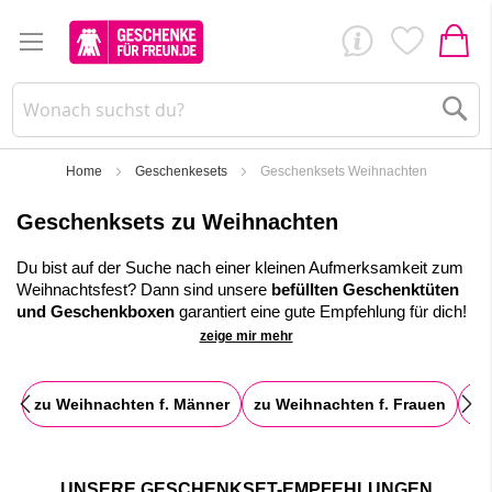
Su
Home
Geschenkesets
Geschenksets Weihnachten
Geschenksets zu Weihnachten
Du bist auf der Suche nach einer kleinen Aufmerksamkeit zum
Weihnachtsfest? Dann sind unsere
befüllten Geschenktüten
und Geschenkboxen
garantiert eine gute Empfehlung für dich!
zeige mir mehr
Hier findest du eine riesige Auswahl an fertig
zusammengestellten Geschenksets fürs Weihnachtsfest. Ob
für Freunde, Bekannte, Kunden oder Kolleginnen und Kollegen.
zu Weihnachten f. Männer
zu Weihnachten f. Frauen
Ma
Wir haben für jeden und jede ein passendes
Weihnachtsgeschenk auf Lager.
✓
Befüllte Geschenktüten mit viel Liebe zum Detail
zusammengestellt und verpackt
UNSERE GESCHENKSET-EMPFEHLUNGEN