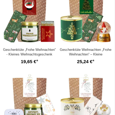
Geschenktüte „Frohe Weihnachten“
Geschenktüte Weihnachten „Frohe
- Kleines Weihnachtsgeschenk
Weihnachten“ – Kleine
(Schneekugel – Set 9)
Aufmerksamkeit (Lichterkette – Set
19,65 €
25,24 €
4)