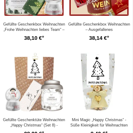
Gefüllte Geschenkbox Weihnachten
Gefüllte Geschenkbox Weihnachten
„Frohe Weihnachten liebes Team“ –
– Ausgefallenes
Mitarbeitergeschenk (Set 4)
Weihnachtsgeschenk (Schneekugel
38,10 €
38,14 €
– Set 7)
Gefüllte Geschenktüte Weihnachten
Mini Magic „Happy Christmas“ -
„Happy Christmas“ (Set 8) -
Süße Kleinigkeit für Weihnachten
Besonderes Weihnachtsgeschenk
(Set 2)