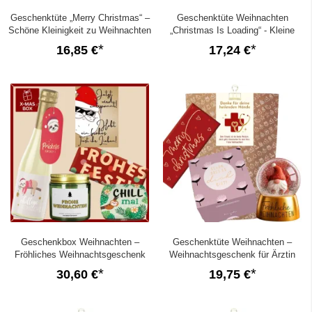
Geschenktüte „Merry Christmas“ –
Geschenktüte Weihnachten
Schöne Kleinigkeit zu Weihnachten
„Christmas Is Loading“ - Kleine
(Eisbär Set 1)
Aufmerksamkeit (Set 1)
16,85 €
17,24 €
Geschenkbox Weihnachten –
Geschenktüte Weihnachten –
Fröhliches Weihnachtsgeschenk
Weihnachtsgeschenk für Ärztin
„Frohes Fest ihr Lieben“ (Set 4)
„heilende Hände“ (Set 2)
30,60 €
19,75 €