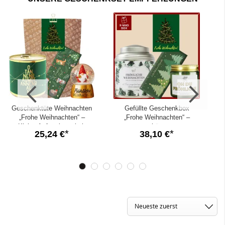
✓
Auf Wunsch Direktversand mit deinen persönlichen
Weihnachtsgrüßen
Geschenktüte Weihnachten
Gefüllte Geschenkbox
„Frohe Weihnachten“ –
„Frohe Weihnachten“ –
Kleine Aufmerksamkeit
schönes
25,24 €
38,10 €
(Lichterkette – Set 4)
Weihnachtsgeschenk
(Lichterkette Set 1)