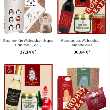
Geschenktüte Weihnachten „Happy
Geschenkbox Weihnachten –
Christmas“ (Set 6)
Ausgefallenes
Weihnachtsgeschenk (Schneekugel
17,14 €
30,64 €
– Set 6)