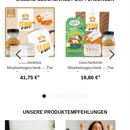
Firmenlogo
realisierbar
✓
Auf Wunsch organisieren wir einen personalisierten Versand
direkt an deine Kolleg:innen
Geschenkbox
Geschenktüte
Mitarbeitergeschenk – „The
Mitarbeitergeschenk – „The
best Team – Member“ (Set
best Team – Member“ (Set
41,75 €
19,80 €
6)
7)
UNSERE PRODUKTEMPFEHLUNGEN