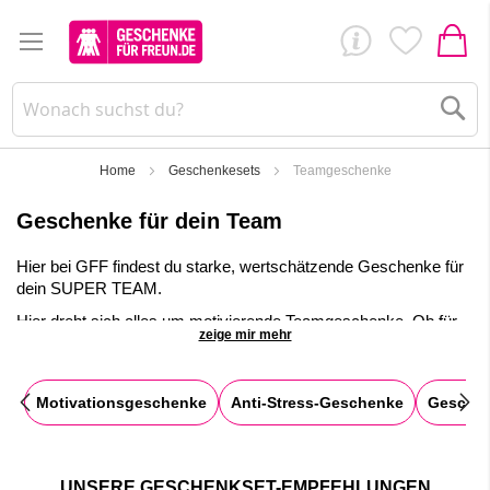
Su
Home
Geschenkesets
Teamgeschenke
Geschenke für dein Team
Hier bei GFF findest du starke, wertschätzende Geschenke für
dein SUPER TEAM.
Hier dreht sich alles um motivierende Teamgeschenke. Ob für
zeige mir mehr
erreichte Ziele, bevorstehende Meilensteine oder für das
Weihnachtsfest. Wir haben für jeden Anlass eine zündende
Geschenkidee zum Thema Geschenke fürs Team.
Motivationsgeschenke
Anti-Stress-Geschenke
Geschen
✓
Individuelle Teamgeschenke in der Geschenktüte oder
Geschenkbox
✓
Geschenkverpackungen und Geschenke sind
mit
UNSERE GESCHENKSET-EMPFEHLUNGEN