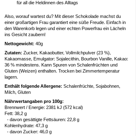
für all die Heldinnen des Alltags
Also, worauf wartest du? Mit dieser Schokolade machst du
einer großartigen Frau garantiert eine süße Freude. Einfach in
den Warenkorb legen und einer echten Powerfrau ein Lächeln
ins Gesicht zaubern!
Nettogewicht:
40g
Zutaten:
Zucker, Kakaobutter, Vollmilchpulver (23 %),
Kakaomasse, Emulgator: Sojalecithin, Bourbon Vanille, Kakao:
36 % mindestens. Kann Spuren von Schalenfrüchten und
Gluten (Weizen) enthalten. Trocken bei Zimmertemperatur
lagern.
Enthält folgende Allergene:
Schalenfrüchte, Sojabohnen,
Milch, Gluten
Nährwertangaben pro 100g:
Brennwert / Energie:
2381 kJ (572 kcal)
Fett:
38,2 g
- davon gesättigte Fettsäuren:
22,8 g
Kohlenhydrate:
47,3 g
- davon Zucker:
46,0 g