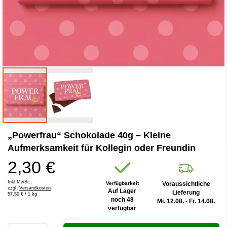
Zum
„Powerfrau“ Schokolade 40g – Kleine
Anfang
der
Aufmerksamkeit für Kollegin oder Freundin
Bildergalerie
2,30 €
springen
Inkl.MwSt.,
Verfügbarkeit
Voraussichtliche
zzgl.
Versandkosten
Auf Lager
Lieferung
57,50 €
/ 1 kg
noch 48
Mi. 12.08. - Fr. 14.08.
verfügbar