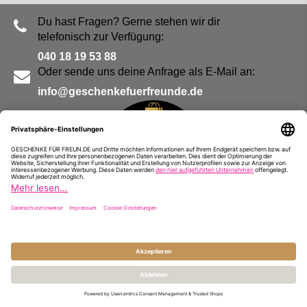
Du hast Fragen? Gerne stehen wir dir
telefonisch zur Verfügung:
040 18 19 53 88
Oder sende uns deine Anfrage als E-Mail an:
info@geschenkefuerfreunde.de
Blog
Kontakt
Impressum
Presse
Partner
Alle Preise inkl. MwSt. und zzgl.
Versandkosten
© Geschenke für Freunde