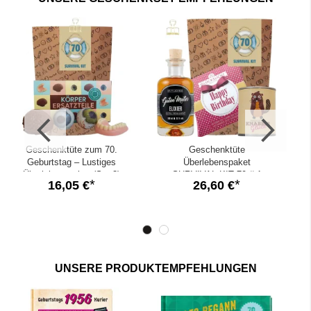
Geschenktüte zum 70.
Geschenktüte
W
Geburtstag – Lustiges
Überlebenspaket
Überlebenspaket (Set 3)
SURVIVAL KIT 70 # 1
16,05 €
26,60 €
UNSERE PRODUKTEMPFEHLUNGEN