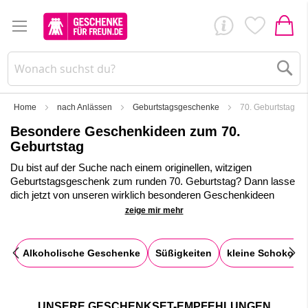
Su
Home
nach Anlässen
Geburtstagsgeschenke
70. Geburtstag
Besondere Geschenkideen zum 70.
Geburtstag
Du bist auf der Suche nach einem originellen, witzigen
Geburtstagsgeschenk zum runden 70. Geburtstag? Dann lasse
dich jetzt von unseren wirklich besonderen Geschenkideen
inspirieren.
zeige mir mehr
✓
Große Auswahl an
Geschenkboxen
u
nd Geschenktüten
✓
Direktversand mit deinen persönlichen Glückwünschen
Alkoholische Geschenke
Süßigkeiten
kleine Schokola
✓
Geschenkideen zum 70. Geburtstag für Frauen und Männer
✓
Kostenloser Personalisierungs- und Verpackungsservice
UNSERE GESCHENKSET-EMPFEHLUNGEN