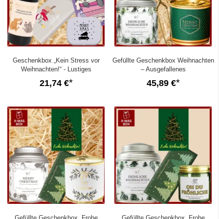
Geschenkbox „Kein Stress vor
Gefüllte Geschenkbox Weihnachten
Weihnachten!“ - Lustiges
– Ausgefallenes
Weihnachtsgeschenk (Set 8)
Weihnachtsgeschenk (Schneekugel
21,74 €
45,89 €
– Set 8)
Gefüllte Geschenkbox „Frohe
Gefüllte Geschenkbox „Frohe