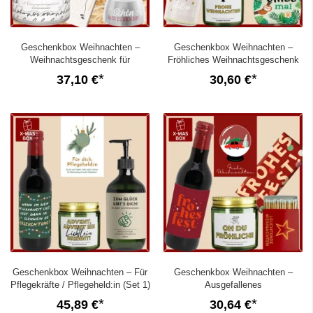
Geschenkbox Weihnachten –
Geschenkbox Weihnachten –
Weihnachtsgeschenk für
Fröhliches Weihnachtsgeschenk
Schichtheld:in (Set 2)
„Frohes Fest ihr Lieben“ (Set 4)
37,10 €
30,60 €
Geschenkbox Weihnachten – Für
Geschenkbox Weihnachten –
Pflegekräfte / Pflegeheld:in (Set 1)
Ausgefallenes
Weihnachtsgeschenk (Schneekugel
45,89 €
30,64 €
– Set 6)