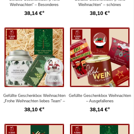
Weihnachten“ – Besonderes
Weihnachten“ – schönes
Weihnachtsgeschenk (Lichterkette
Weihnachtsgeschenk (Lichterkette
38,14 €
38,10 €
Set 2)
Set 1)
Gefüllte Geschenkbox Weihnachten
Gefüllte Geschenkbox Weihnachten
„Frohe Weihnachten liebes Team“ –
– Ausgefallenes
Mitarbeitergeschenk (Set 4)
Weihnachtsgeschenk (Schneekugel
38,10 €
38,14 €
– Set 7)