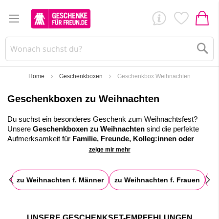
Su
Home
Geschenkboxen
Geschenkbox Weihnachten
Geschenkboxen zu Weihnachten
Du suchst ein besonderes Geschenk zum Weihnachtsfest?
Unsere
Geschenkboxen zu Weihnachten
sind die perfekte
Aufmerksamkeit für
Familie, Freunde, Kolleg:innen oder
Geschäftspartner:innen
.
zeige mir mehr
Jede Weihnachtsbox ist liebevoll zusammengestellt, hochwertig
verpackt und kann mit deiner
persönlichen
zu Weihnachten f. Männer
zu Weihnachten f. Frauen
zu
Weihnachtsbotschaft
versehen werden. So entsteht ein
Geschenk, das nicht nur schön aussieht, sondern echte Freude
bereitet.
Alle Boxen werden von uns in
Handarbeit konfektioniert
und
UNSERE GESCHENKSET-EMPFEHLUNGEN