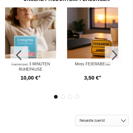
✓
Geschenke zur Anerkennung und Motivation
✓
Dankeschönpräsente
✓
Fertige Elterngeschenke zum
Überreichen
✓
Mit personalisierbarer Grußnachricht
Kartenset 3 MINUTEN
Mints FEIERABEND
RUHEPAUSE
10,00 €
3,50 €