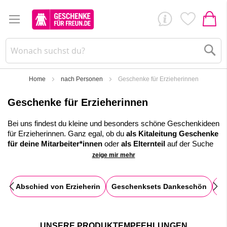
Su
Home
nach Personen
Geschenke für Erzieherinnen
Geschenke für Erzieherinnen
Bei uns findest du kleine und besonders schöne Geschenkideen
für Erzieherinnen. Ganz egal, ob du
als Kitaleitung
Geschenke
für deine Mitarbeiter*innen
oder
als Elternteil
auf der Suche
nach einem passenden Geschenk bist.
zeige mir mehr
Es bietet sich beispielsweise an
zum Abschied in die
Sommerferien
ein
kleines Dankeschön
an die Erzieherinnen
Abschied von Erzieherin
Geschenksets Dankeschön
Da
zu überreichen. Hierfür findest du bei uns
ausgefallene,
motivierende
und
anerkennende
Geschenkesets, welche du
direkt überreichen kannst. Auch viele Geschenkideen fürs
gesamte Team sind mit dabei.
UNSERE PRODUKTEMPFEHLUNGEN