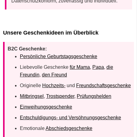
Datenschutzkonform, zuverlässig und individuell.
Unsere Geschenkideen im Überblick
B2C Geschenke:
Persönliche Geburtstagsgeschenke
Liebevolle Geschenke
für Mama
,
Papa
,
die
Freundin
,
den Freund
Originelle
Hochzeits-
und
Freundschaftsgeschenke
Mitbringsel
,
Trostspender
,
Prüfungshelden
Einweihungsgeschenke
Entschuldigungs- und Versöhnungsgeschenke
Emotionale
Abschiedsgeschenke