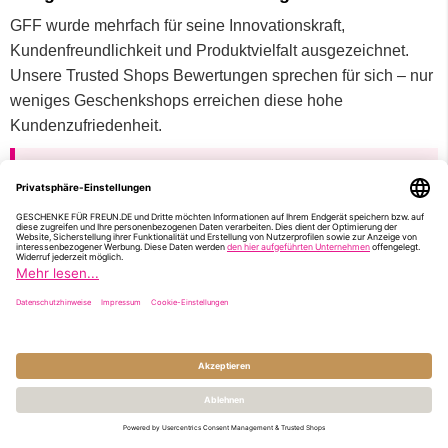
GFF wurde mehrfach für seine Innovationskraft,
Kundenfreundlichkeit und Produktvielfalt ausgezeichnet.
Unsere Trusted Shops Bewertungen sprechen für sich – nur
weniges Geschenkshops erreichen diese hohe
Kundenzufriedenheit.
Verlass dich auf uns:
Bei uns läuft’s anders als beim klassischen
Onlinehandel. Kein Dropshipping, keine Umwege –
alles, was du bestellst, ist wirklich bei uns auf Lager. Wir
verpacken und versenden jedes Geschenk selbst –
persönlich, mit viel Liebe, schnell und absolut
zuverlässig. Und wenn du Fragen hast, erreichst du uns
direkt – ohne Callcenter, ohne Warteschleife. Einfach
anrufen – mitten rein in unsere Packzentrale von GFF!
Du hast Fragen oder möchtest dich beraten lassen?
Kontaktiere uns
telefonisch unter 040 18 19 53 88
, per
E-