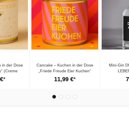
 in der Dose
Cancake – Kuchen in der Dose
Mini-Gin 
y“ (Creme
„Friede Freude Eier Kuchen“
LEBE
)
(Eierlikör)
 €
11,99 €
7