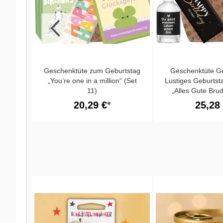
ender
Geschenktüte zum Geburtstag
Geschenktüte Ge
 dich“
„You’re one in a million“ (Set
Lustiges Geburts
11)
„Alles Gute Brud
20,29 €
25,28