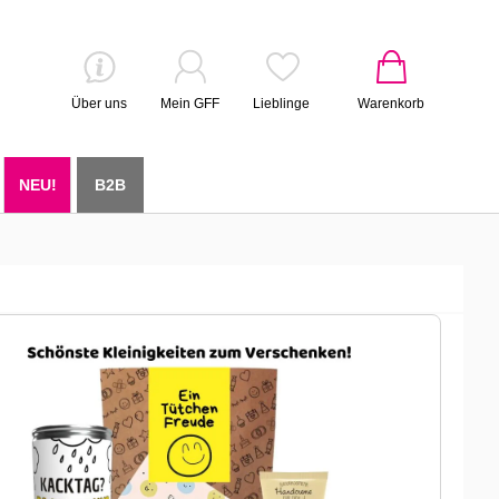
Über uns
Mein GFF
Lieblinge
Warenkorb
NEU!
B2B