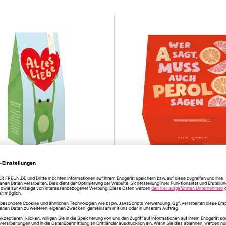
mmi Herzen Alles Liebe (Frosch)
Message in a Box „Wer A sagt
Perol sagen“
3,99 €
6,50 €