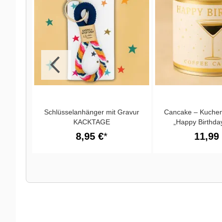
WEIN
Schlüsselanhänger mit Gravur
Cancake – Kuchen
KACKTAGE
„Happy Birthda
Kaffee
8,95 €
11,99