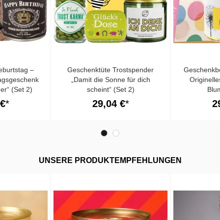
burtstag –
Geschenktüte Trostspender
Geschenkbo
tagsgeschenk
„Damit die Sonne für dich
Originell
er“ (Set 2)
scheint“ (Set 2)
Blu
 €
29,04 €
2
UNSERE PRODUKTEMPFEHLUNGEN