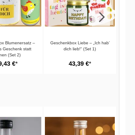
x Blumenersatz –
Geschenkbox Liebe – „Ich hab’
Gesc
es Geschenk statt
dich lieb!“ (Set 1)
Paket
men (Set 2)
9,43 €
43,39 €