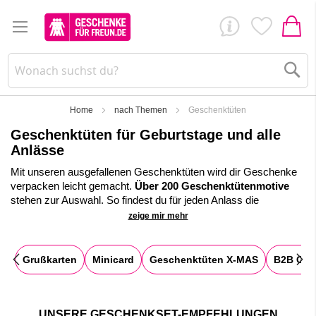
Su
Home
nach Themen
Geschenktüten
Geschenktüten für Geburtstage und alle
Anlässe
Mit unseren ausgefallenen Geschenktüten wird dir Geschenke
verpacken leicht gemacht.
Über 200 Geschenktütenmotive
stehen zur Auswahl. So findest du für jeden Anlass die
passende
Wundertüte
zum selber Befüllen
. Mit diesen
zeige mir mehr
verpackst du im Nu deine Geschenke und sorgst zugleich für
ein optisch sehr ansprechendes Geschenk verbunden mit einer
liebenswerten Botschaft.
Grußkarten
Minicard
Geschenktüten X-MAS
B2B Ges
✓
Motto-Wundertüten für jeden Anlass zum selber Befüllen
✓
Große Auswahl an Geschenktüten zur individuellen Befüllung!
UNSERE GESCHENKSET-EMPFEHLUNGEN