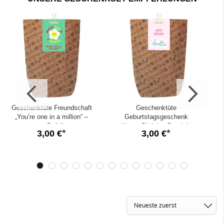
✓
Direktversand deiner befüllten Geschenktüte mit persönlichen
Grüßen
Geschenktüte Freundschaft
Geschenktüte
„You’re one in a million“ –
Geburtstagsgeschenk
zum Befüllen
„Happy Birthday Bestie“ –
3,00 €
3,00 €
zum Befüllen