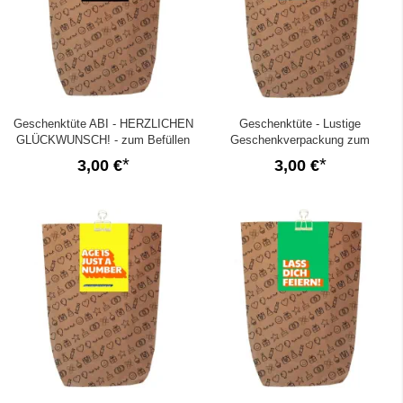
Geschenktüte ABI - HERZLICHEN
Geschenktüte - Lustige
GLÜCKWUNSCH! - zum Befüllen
Geschenkverpackung zum
Geburtstag „It’s too late“ - zum
3,00 €
3,00 €
Befüllen