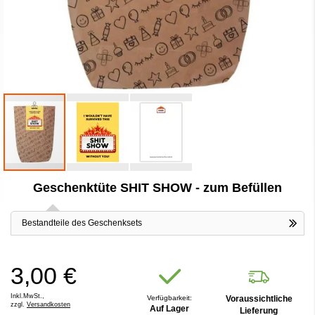
Zum
Geschenktüte SHIT SHOW - zum Befüllen
Anfang
der
Bildergalerie
Bestandteile des Geschenksets
springen
3,00 €
Inkl.MwSt.,
Verfügbarkeit:
Voraussichtliche
zzgl.
Versandkosten
Auf Lager
Lieferung