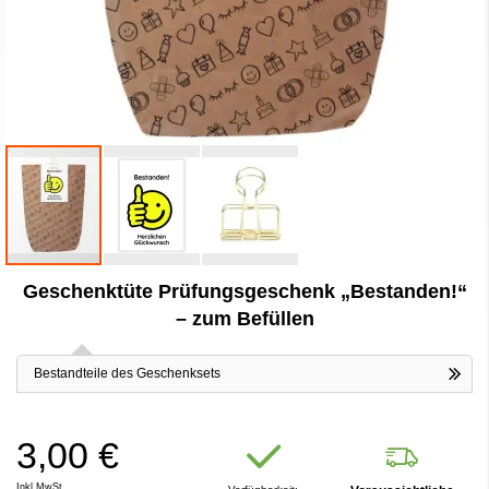
Zum
Geschenktüte Prüfungsgeschenk „Bestanden!“
Anfang
der
– zum Befüllen
Bildergalerie
springen
Bestandteile des Geschenksets
3,00 €
Inkl.MwSt.,