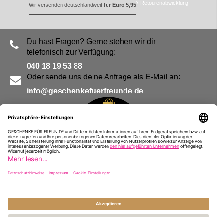
Retourenabwicklung
Wir versenden deutschlandweit
für Euro 5,95
Du hast Fragen? Gerne stehen wir dir
telefonisch zur Verfügung:
040 18 19 53 88
Oder sende uns deine Anfrage als E-Mail an:
info@geschenkefuerfreunde.de
Blog
Kontakt
Impressum
Presse
Partner