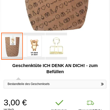
Zum
Geschenktüte ICH DENK AN DICH! - zum
Anfang
der
Befüllen
Bildergalerie
springen
Bestandteile des Geschenksets
3,00 €
Inkl.MwSt.,