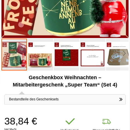
Zum
Geschenkbox Weihnachten –
Anfang
der
Mitarbeitergeschenk „Super Team“ (Set 4)
Bildergalerie
springen
Bestandteile des Geschenksets
38,84 €
Inkl.MwSt.,