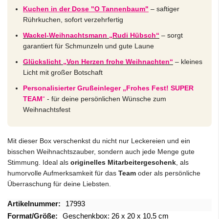
Kuchen in der Dose "O Tannenbaum"
– saftiger
Rührkuchen, sofort verzehrfertig
Wackel-Weihnachtsmann „Rudi Hübsch“
– sorgt
garantiert für Schmunzeln und gute Laune
Glückslicht „Von Herzen frohe Weihnachten“
– kleines
Licht mit großer Botschaft
Personalisierter Grußeinleger „Frohes Fest! SUPER
TEAM
“
- für deine persönlichen Wünsche zum
Weihnachtsfest
Mit dieser Box verschenkst du nicht nur Leckereien und ein
bisschen Weihnachtszauber, sondern auch jede Menge gute
Stimmung. Ideal als
originelles Mitarbeitergeschenk
, als
humorvolle Aufmerksamkeit für das
Team
oder als persönliche
Überraschung für deine Liebsten.
Mehr
17993
Informationen
Geschenkbox: 26 x 20 x 10,5 cm