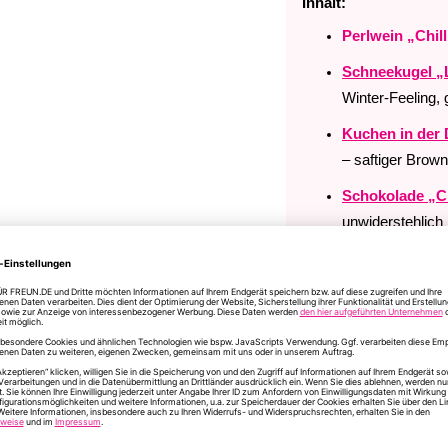
Inhalt:
Perlwein „Chil
Schneekugel „
Winter-Feeling,
Kuchen in der
– saftiger Brown
Schokolade „C
unwiderstehlich 
Mit
personalis
slow christmas
Eine liebevoll zusammen
Genuss, Humor und einer
echter Wohlfühl-Moment 
Mehr
Artikelnummer
17