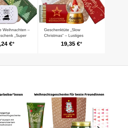
e Weihnachten –
Geschenktüte „Slow
eschenk „Super
Christmas“ – Lustiges
)
Weihnachtsgeschenk (Set 6)
,24 €
19,35 €