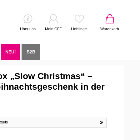
Über uns
Mein GFF
Lieblinge
Warenkorb
NEU!
B2B
x „Slow Christmas“ –
ihnachtsgeschenk in der
ksets