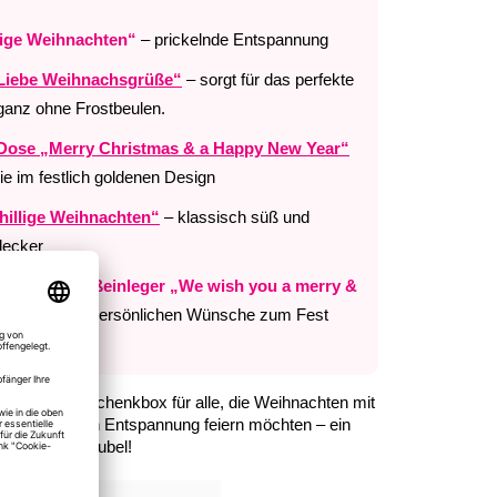
lige Weihnachten“
– prickelnde Entspannung
Liebe Weihnachsgrüße“
– sorgt für das perfekte
 ganz ohne Frostbeulen.
 Dose „Merry Christmas & a Happy New Year“
ie im festlich goldenen Design
hillige Weihnachten“
– klassisch süß und
lecker
ierbarem Grußeinleger „We wish you a merry &
“ – für deine persönlichen Wünsche zum Fest
gestellte Geschenkbox für alle, die Weihnachten mit
 Extraportion Entspannung feiern möchten – ein
im Festtagstrubel!
994