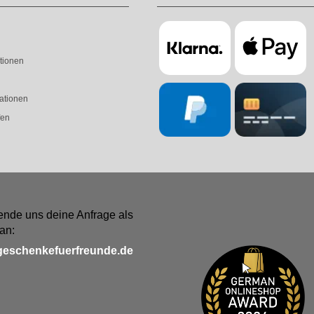
tionen
ationen
fen
ende uns deine Anfrage als
an:
geschenkefuerfreunde.de