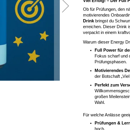
Viel Erfolg! – Der Full
Ob für Prüfungen, den nä
motivierendes Onboard
Drink
bringst du Schwung
erreichen. Dieser Drink i
verpackt in einem kraftv
Warum dieser Energy Dri
Full Power für d
Fokus scharf und d
Prüfungsphasen.
Motivierendes De
der Botschaft „Vie
Perfekt zum Ver
Willkommensgesche
großen Meilenstein
Wahl.
Für welche Anlässe geei
Prüfungen & Ler
hoch.