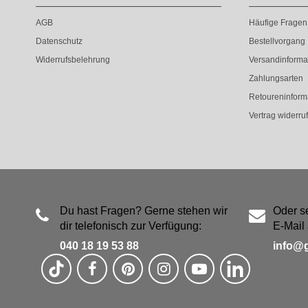
AGB
Häufige Fragen
Datenschutz
Bestellvorgang
Widerrufsbelehrung
Versandinforma
Zahlungsarten
Retoureninform
Vertrag widerru
Du hast Fragen? Gerne stehen wir
Oder s
dir telefonisch zur Verfügung:
E-Mail 
040 18 19 53 88
info@