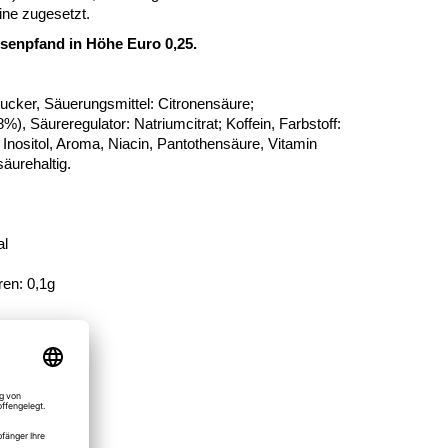
ine zugesetzt.
osenpfand in Höhe Euro 0,25.
ucker, Säuerungsmittel: Citronensäure;
%), Säureregulator: Natriumcitrat; Koffein, Farbstoff:
Inositol, Aroma, Niacin, Pantothensäure, Vitamin
äurehaltig.
al
ren: 0,1g
 *33%