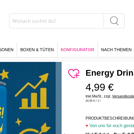
Suche
Suche
SONEN
BOXEN & TÜTEN
KONFIGURATOR
NACH THEMEN
Energy Dri
4,99 €
Inkl.MwSt.,
zzgl.
Versandkost
24,95 €
/ 1 l
PRODUKTBESCHREIBUN
♥
Von uns für euch gestal