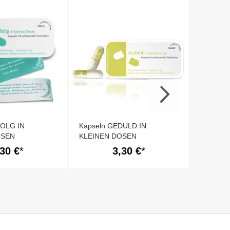
Fruchtg
FOLG IN
Kapseln GEDULD IN
OSEN
KLEINEN DOSEN
,30 €
3,30 €