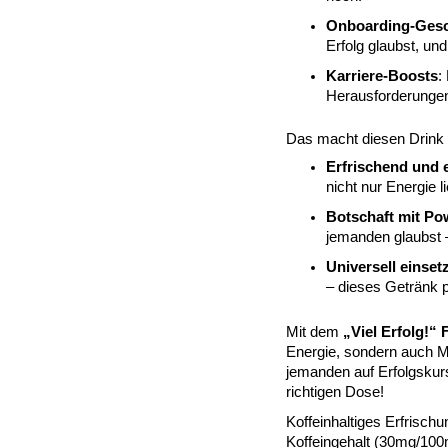
Onboarding-Ges
Erfolg glaubst, und
Karriere-Boosts
:
Herausforderungen
Das macht diesen Drink
Erfrischend und e
nicht nur Energie l
Botschaft mit Po
jemanden glaubst –
Universell einset
– dieses Getränk 
Mit dem
„Viel Erfolg!“
Energie, sondern auch Mo
jemanden auf Erfolgskurs
richtigen Dose!
Koffeinhaltiges Erfrisch
Koffeingehalt (30mg/100m