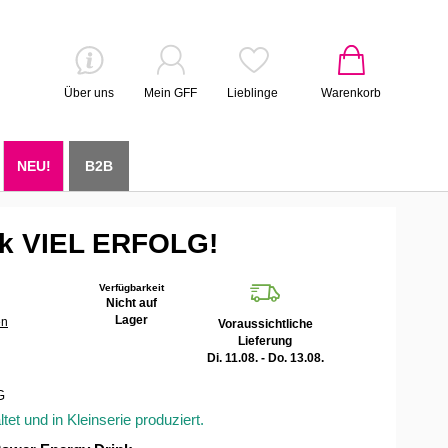
Über uns
Mein GFF
Lieblinge
Warenkorb
NEU!
B2B
nk VIEL ERFOLG!
Verfügbarkeit
Nicht auf
Lager
en
Voraussichtliche
Lieferung
Di. 11.08. - Do. 13.08.
G
tet und in Kleinserie produziert.