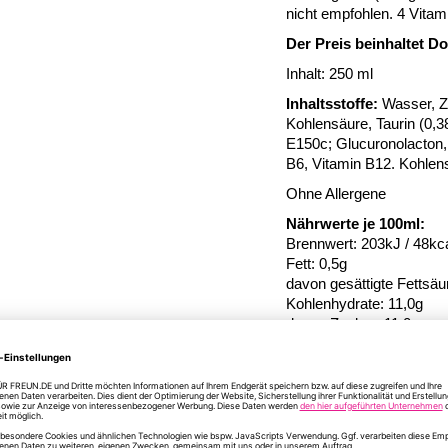
nicht empfohlen. 4 Vitam
Der Preis beinhaltet D
Inhalt: 250 ml
Inhaltsstoffe:
Wasser, Z
Kohlensäure, Taurin (0,38
E150c; Glucuronolacton, 
B6, Vitamin B12. Kohlens
Ohne Allergene
Nährwerte je 100ml:
Brennwert: 203kJ / 48kc
Fett: 0,5g
davon gesättigte Fettsäu
Kohlenhydrate: 11,0g
davon Zucker: 11,0g
Eiweiß: < 0,5g
Salz: 0,14g
Vitamine je 100ml:
Nicacin: 7,5 mg / *50%
Pantothensäure: 2 mg /