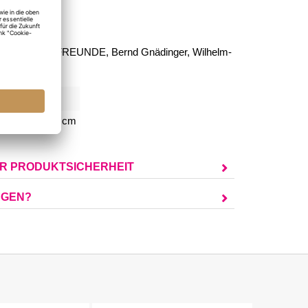
%
NKE FÜR FREUNDE, Bernd Gnädinger, Wilhelm-
mburg
285
,2 cm, H 13,5 cm
UR PRODUKTSICHERHEIT
AGEN?