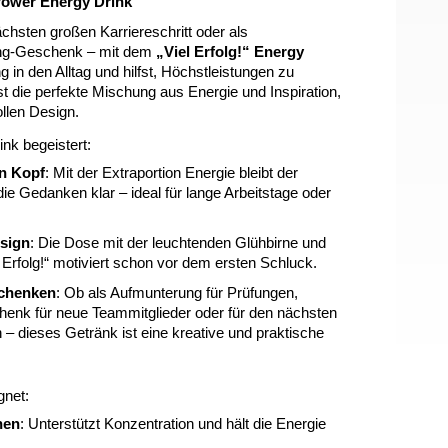
 Power Energy Drink
chsten großen Karriereschritt oder als
ing-Geschenk – mit dem
„Viel Erfolg!“ Energy
 in den Alltag und hilfst, Höchstleistungen zu
st die perfekte Mischung aus Energie und Inspiration,
ollen Design.
nk begeistert:
en Kopf
: Mit der Extraportion Energie bleibt der
ie Gedanken klar – ideal für lange Arbeitstage oder
sign
: Die Dose mit der leuchtenden Glühbirne und
l Erfolg!“ motiviert schon vor dem ersten Schluck.
schenken
: Ob als Aufmunterung für Prüfungen,
nk für neue Teammitglieder oder für den nächsten
 – dieses Getränk ist eine kreative und praktische
gnet:
nen
: Unterstützt Konzentration und hält die Energie