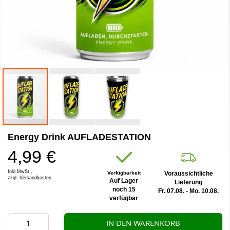
Zum
Energy Drink AUFLADESTATION
Anfang
der
4,99 €
Bildergalerie
springen
Inkl.MwSt.,
Verfügbarkeit
Voraussichtliche
zzgl.
Versandkosten
Auf Lager
Lieferung
noch 15
Fr. 07.08. - Mo. 10.08.
verfügbar
IN DEN WARENKORB