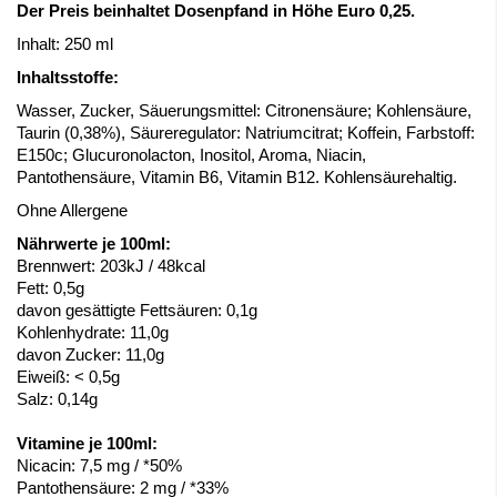
Der Preis beinhaltet Dosenpfand in Höhe Euro 0,25.
Inhalt: 250 ml
Inhaltsstoffe:
Wasser, Zucker, Säuerungsmittel: Citronensäure; Kohlensäure,
Taurin (0,38%), Säureregulator: Natriumcitrat; Koffein, Farbstoff:
E150c; Glucuronolacton, Inositol, Aroma, Niacin,
Pantothensäure, Vitamin B6, Vitamin B12. Kohlensäurehaltig.
Ohne Allergene
Nährwerte je 100ml:
Brennwert: 203kJ / 48kcal
Fett: 0,5g
davon gesättigte Fettsäuren: 0,1g
Kohlenhydrate: 11,0g
davon Zucker: 11,0g
Eiweiß: < 0,5g
Salz: 0,14g
Vitamine je 100ml:
Nicacin: 7,5 mg / *50%
Pantothensäure: 2 mg / *33%