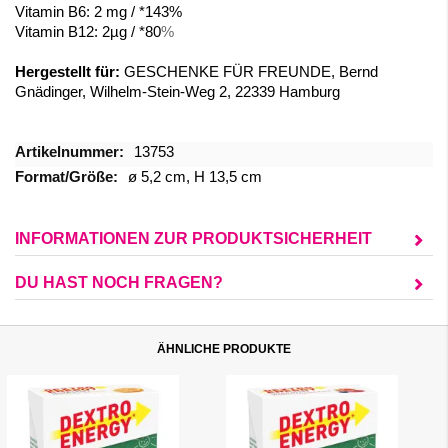
Vitamin B6: 2 mg / *143%
Vitamin B12: 2
µg / *80
%
Hergestellt für:
GESCHENKE FÜR FREUNDE, Bernd
Gnädinger, Wilhelm-Stein-Weg 2, 22339 Hamburg
Mehr
13753
Informationen
ø 5,2 cm, H 13,5 cm
INFORMATIONEN ZUR PRODUKTSICHERHEIT
DU HAST NOCH FRAGEN?
ÄHNLICHE PRODUKTE