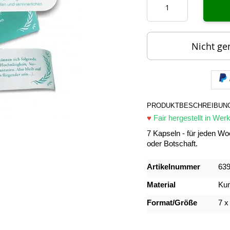
Nicht ge
PRODUKTBESCHREIBUN
♥
Fair hergestellt in We
7 Kapseln - für jeden Woc
oder Botschaft.
Mehr
Artikelnummer
63
Informationen
Material
Kun
Format/Größe
7 x