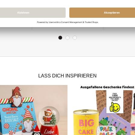
e Grußkarte
Geschenktüte
Geschenktüt
AS!
GLÜCKWUNSCH ZUR
STARK! # 8
GESCHÄFTSERÖFFNUNG #
 €
27,19 €
20
3
LASS DICH INSPIRIEREN