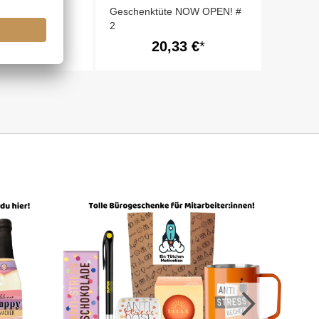
e DU BIST
Geschenktüte NOW OPEN! #
2
,74 €
20,33 €