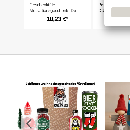
Geschenktüte
Personalisierbar
Motivationsgeschenk „Du
DU SCHAFFST D
schaffst das!“ (Set 3)
18,23 €
3,20