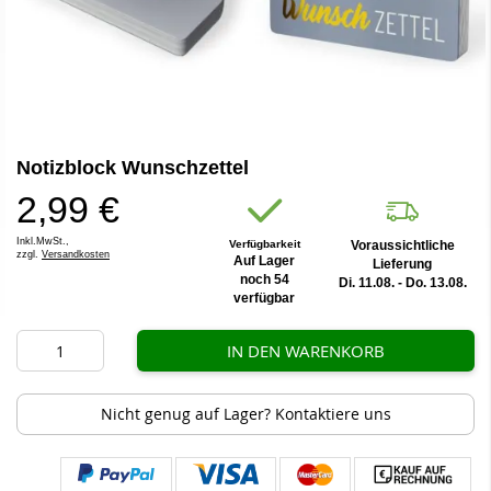
Zum
Notizblock Wunschzettel
Anfang
der
2,99 €
Bildergalerie
springen
Inkl.MwSt.,
Verfügbarkeit
Voraussichtliche
zzgl.
Versandkosten
Auf Lager
Lieferung
noch 54
Di. 11.08. - Do. 13.08.
verfügbar
IN DEN WARENKORB
Nicht genug auf Lager? Kontaktiere uns