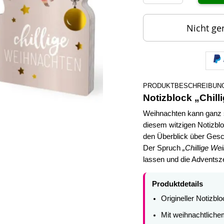
Nicht ge
PRODUKTBESCHREIBUN
Notizblock „Chill
Weihnachten kann ganz s
diesem witzigen Notizbl
den Überblick über Ges
Der Spruch
„Chillige We
lassen und die Adventsze
Produktdetails
Origineller Notizbl
Mit weihnachtliche