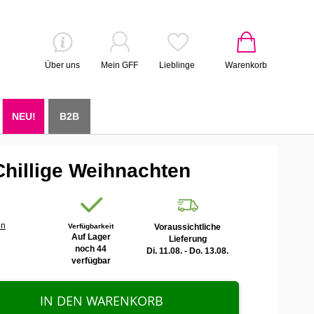
Über uns
Mein GFF
Lieblinge
Warenkorb
NEU!
B2B
Chillige Weihnachten
en
Verfügbarkeit
Voraussichtliche
Auf Lager
Lieferung
noch 44
Di. 11.08. - Do. 13.08.
verfügbar
IN DEN WARENKORB