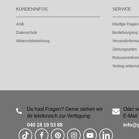
KUNDENINFOS
SERVICE
AGB
Häufige Fragen
Datenschutz
Bestellvorgang
Widerrufsbelehrung
Versandinforma
Zahlungsarten
Retoureninform
Vertrag widerru
Du hast Fragen? Gerne stehen wir
Oder s
dir telefonisch zur Verfügung:
E-Mail 
040 18 19 53 88
info@