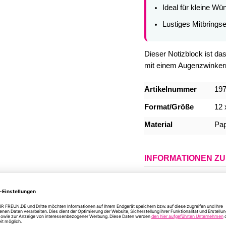
Ideal für kleine W
Lustiges Mitbrings
Dieser Notizblock ist da
mit einem Augenzwinker
Mehr
Artikelnummer
19
Informationen
Format/Größe
12 
Material
Pap
INFORMATIONEN Z
DU HAST NOCH FR