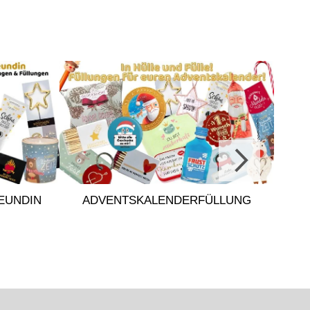
EUNDIN
ADVENTSKALENDERFÜLLUNG
ADV