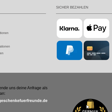
SICHER BEZAHLEN
tionen
ationen
fen
ende uns deine Anfrage als
an:
geschenkefuerfreunde.de