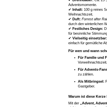
✔
Brenndauer:
Ca. 25 S
Adventsmomente.
✔
Inhalt:
100 g reines S
Weihnachtszeit.
✔
Duft:
Forrest after Ra
durch den winterlichen W
✔
Festliches Design:
Di
für besinnliche Stimmun
✔
Vielseitig einsetzbar
einfach für gemütliche A
Für wen und wann sch
Für Familie und 
Vorweihnachtszeit
Für Advents-Fans
zu zählen.
Als Mitbringsel:
F
Gastgeber.
Warum ist diese Kerze
Mit der
„Advent, Advent 