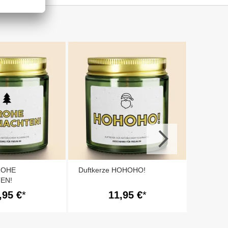
Duftker
FRÖHLIC
FROHE
Duftkerze HOHOHO!
EN!
,95 €
11,95 €