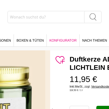
Suche
Suche
SONEN
BOXEN & TÜTEN
KONFIGURATOR
NACH THEMEN
Duftkerze 
LICHTLEIN
11,95 €
Inkl.MwSt.,
zzgl.
Versandkost
119,50 €
/ 1 l