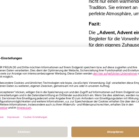
nicht nur einen wärmende
Tradition. Sie erinnert 
perfekte Atmosphäre, um
Fazit:
Die
„Advent, Advent ein
Begleiter für die Vorwei
für dein eigenes Zuhause
Stimmung in jeden Rau
mach den Advent noch
Mehr
Artikelnummer
18
Informationen
Format/Größe
ø 6
INFORMATIONEN Z
DU HAST NOCH FR