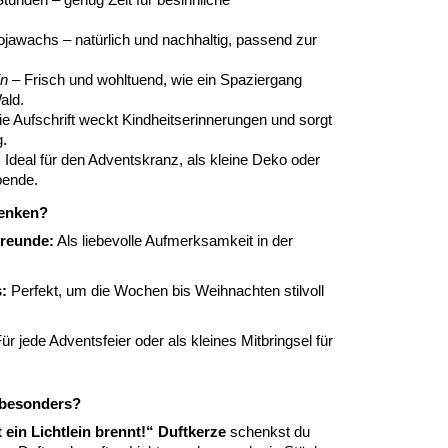
tunden – genug Zeit für besinnliche
ojawachs – natürlich und nachhaltig, passend zur
in
– Frisch und wohltuend, wie ein Spaziergang
ald.
e Aufschrift weckt Kindheitserinnerungen und sorgt
g.
:
Ideal für den Adventskranz, als kleine Deko oder
bende.
enken?
Freunde:
Als liebevolle Aufmerksamkeit in der
.
:
Perfekt, um die Wochen bis Weihnachten stilvoll
ür jede Adventsfeier oder als kleines Mitbringsel für
 besonders?
ein Lichtlein brennt!“ Duftkerze
schenkst du