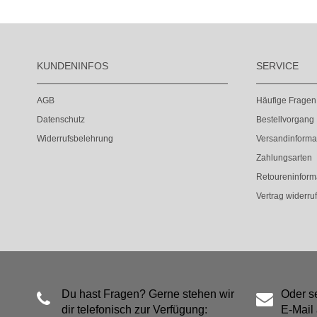
KUNDENINFOS
SERVICE
AGB
Häufige Fragen
Datenschutz
Bestellvorgang
Widerrufsbelehrung
Versandinforma
Zahlungsarten
Retoureninform
Vertrag widerru
Du hast Fragen? Gerne stehen wir
Oder s
dir telefonisch zur Verfügung:
E-Mail 