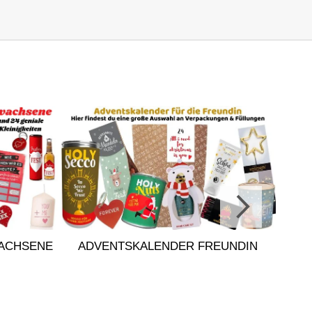
ACHSENE
ADVENTSKALENDER FREUNDIN
A