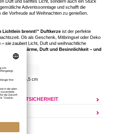
n Duft und sanftes Licht, sondern auch ein Stück
an gemütliche Adventssonntage und schafft die
 die Vorfreude auf Weihnachten zu genießen.
 Lichtlein brennt!“ Duftkerze
ist der perfekte
hnachtszeit. Ob als Geschenk, Mitbringsel oder Deko
 – sie zaubert Licht, Duft und weihnachtliche
m.
Schenke Wärme, Duft und Besinnlichkeit – und
 schöner!
756
,5 cm, Höhe 6,5 cm
UR PRODUKTSICHERHEIT
AGEN?