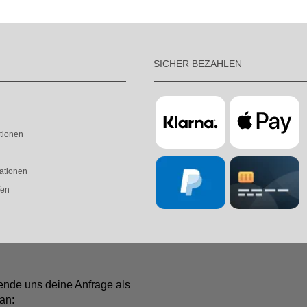
SICHER BEZAHLEN
tionen
ationen
fen
ende uns deine Anfrage als
an: