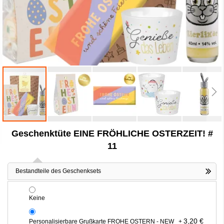
Zum
Geschenktüte EINE FRÖHLICHE OSTERZEIT! #
Anfang
der
11
Bildergalerie
springen
Bestandteile des Geschenksets
Keine
3,20 €
Personalisierbare Grußkarte FROHE OSTERN - NEW
+