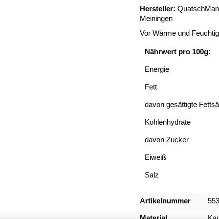
Hersteller:
QuatschManu
Meiningen
Vor Wärme und Feuchtigk
Nährwert pro 100g:
Energie
Fett
davon gesättigte Fetts
Kohlenhydrate
davon Zucker
Eiweiß
Salz
Mehr
Artikelnummer
55
Informationen
Material
Ka