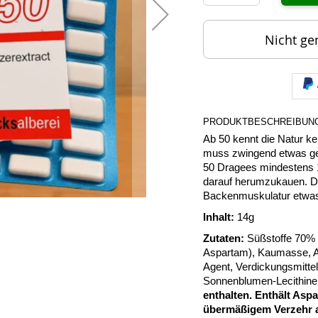
Nicht ge
PRODUKTBESCHREIBUN
Ab 50 kennt die Natur k
muss zwingend etwas ge
50 Dragees mindestens 1
darauf herumzukauen. Da
Backenmuskulatur etwas 
Inhalt:
14g
Zutaten:
Süßstoffe 70% (
Aspartam), Kaumasse, Ar
Agent, Verdickungsmitte
Sonnenblumen-Lecithine
enthalten. Enthält Aspa
übermäßigem Verzehr 