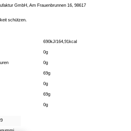
faktur GmbH, Am Frauenbrunnen 16, 98617
eit schützen.
690kJ/164,91kcal
0g
äuren
0g
69g
0g
69g
0g
39
ugummi