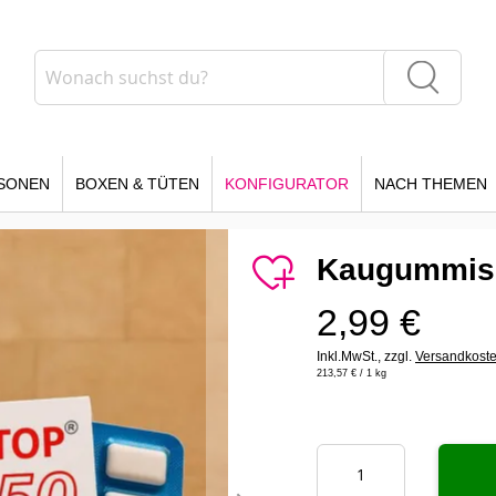
Suche
Suche
SONEN
BOXEN & TÜTEN
KONFIGURATOR
NACH THEMEN
Kaugummis
2,99 €
Inkl.MwSt.,
zzgl.
Versandkost
213,57 €
/ 1 kg