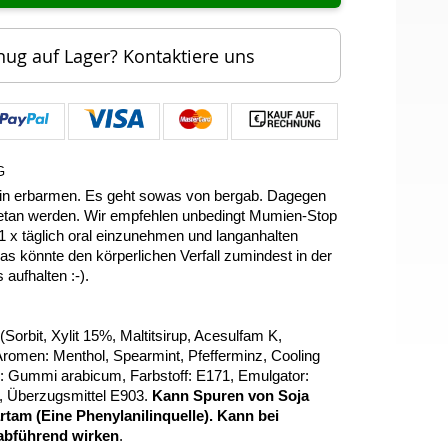
nug auf Lager? Kontaktiere uns
G
ein erbarmen. Es geht sowas von bergab. Dagegen
tan werden. Wir empfehlen unbedingt Mumien-Stop
 x täglich oral einzunehmen und langanhalten
s könnte den körperlichen Verfall zumindest in der
aufhalten :-).
Sorbit, Xylit 15%, Maltitsirup, Acesulfam K,
omen: Menthol, Spearmint, Pfefferminz, Cooling
l: Gummi arabicum, Farbstoff: E171, Emulgator:
, Überzugsmittel E903.
Kann Spuren von Soja
rtam (Eine Phenylanilinquelle). Kann bei
abführend wirken
.