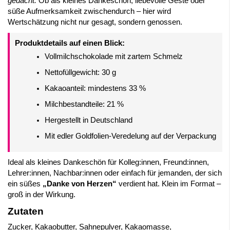
gedacht.
Ob als kleines Dankeschön, liebevolle Geste oder
süße Aufmerksamkeit zwischendurch – hier wird
Wertschätzung nicht nur gesagt, sondern genossen.
Produktdetails auf einen Blick:
Vollmilchschokolade mit zartem Schmelz
Nettofüllgewicht: 30 g
Kakaoanteil: mindestens 33 %
Milchbestandteile: 21 %
Hergestellt in Deutschland
Mit edler Goldfolien-Veredelung auf der Verpackung
Ideal als kleines Dankeschön für Kolleg:innen, Freund:innen,
Lehrer:innen, Nachbar:innen oder einfach für jemanden, der sich
ein süßes
„Danke von Herzen“
verdient hat. Klein im Format –
groß in der Wirkung.
Zutaten
Zucker, Kakaobutter, Sahnepulver, Kakaomasse,