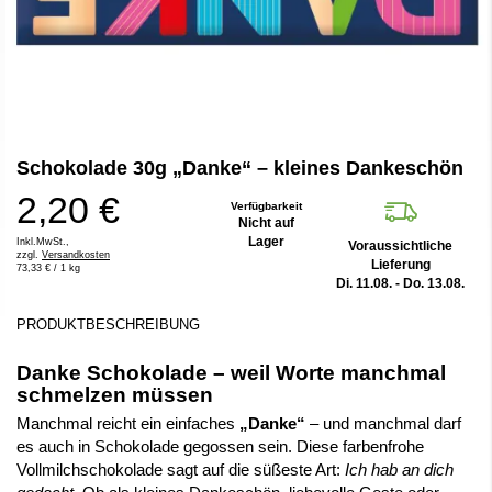
Zum
Schokolade 30g „Danke“ – kleines Dankeschön
Anfang
der
2,20 €
Bildergalerie
Verfügbarkeit
Nicht auf
springen
Lager
Inkl.MwSt.,
Voraussichtliche
zzgl.
Versandkosten
Lieferung
73,33 €
/ 1 kg
Di. 11.08. - Do. 13.08.
PRODUKTBESCHREIBUNG
Danke Schokolade – weil Worte manchmal
schmelzen müssen
Manchmal reicht ein einfaches
„Danke“
– und manchmal darf
es auch in Schokolade gegossen sein. Diese farbenfrohe
Vollmilchschokolade sagt auf die süßeste Art:
Ich hab an dich