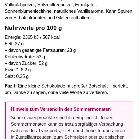
Vollmilchpulver, Süßmolkenpulver, Emulgator:
Sonnenblumenlecithine, natürliches Vanillearoma. Kann Spuren
von Schalenfrüchten und Gluten enthalten.
Nährwerte pro 100 g
Energie: 2365 kJ / 567 kcal
Fett: 37 g
– davon gesättigte Fettsäuren: 23 g
Kohlenhydrate: 53 g
– davon Zucker: 52 g
Eiweiß: 6,2 g
Salz: 0,25 g
Fazit:
Eine kleine Schokolade mit großer Botschaft – perfekt,
um Danke zu sagen, ohne viele Worte zu verlieren.
Hinweis zum Versand in den Sommermonaten
Schokoladenprodukte sind hitzeempfindlich. In den
Sommermonaten kann es trotz sorgfältiger Verpackung
während des Transports, z. B. durch hohe Temperaturen
in Zustellfahrzeugen, zum Schmelzen oder zu optischen