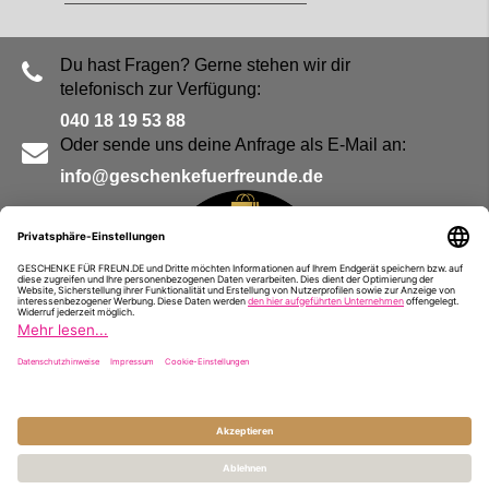
Du hast Fragen? Gerne stehen wir dir
telefonisch zur Verfügung:
040 18 19 53 88
Oder sende uns deine Anfrage als E-Mail an:
info@geschenkefuerfreunde.de
Blog
Kontakt
Impressum
Presse
Partner
Alle Preise inkl. MwSt. und zzgl.
Versandkosten