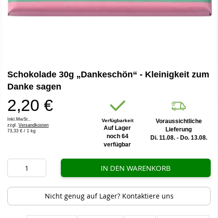
Zum
Schokolade 30g „Dankeschön“ - Kleinigkeit zum
Anfang
der
Danke sagen
Bildergalerie
2,20 €
springen
Inkl.MwSt.,
Verfügbarkeit
Voraussichtliche
zzgl.
Versandkosten
Auf Lager
Lieferung
73,33 €
/ 1 kg
noch 64
Di. 11.08. - Do. 13.08.
verfügbar
IN DEN WARENKORB
Nicht genug auf Lager? Kontaktiere uns