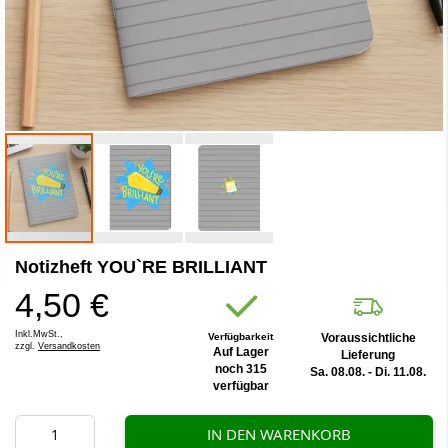
Zum
Notizheft YOU`RE BRILLIANT
Anfang
der
4,50 €
Bildergalerie
springen
Inkl.MwSt.,
Verfügbarkeit
Voraussichtliche
zzgl.
Versandkosten
Auf Lager
Lieferung
noch 315
Sa. 08.08. - Di. 11.08.
verfügbar
IN DEN WARENKORB