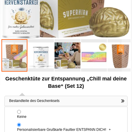
Zum
Geschenktüte zur Entspannung „Chill mal deine
Anfang
der
Base“ (Set 12)
Bildergalerie
springen
Bestandteile des Geschenksets
Keine
Personalisierbare Grußkarte Faultier ENTSPANN DICH!
+