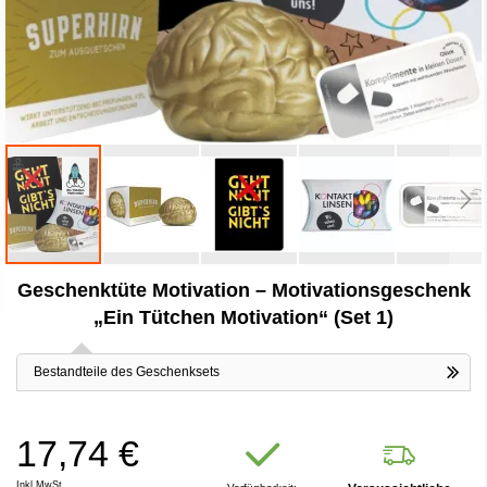
Zum
Geschenktüte Motivation – Motivationsgeschenk
Anfang
der
„Ein Tütchen Motivation“ (Set 1)
Bildergalerie
springen
Bestandteile des Geschenksets
17,74 €
Inkl.MwSt.,