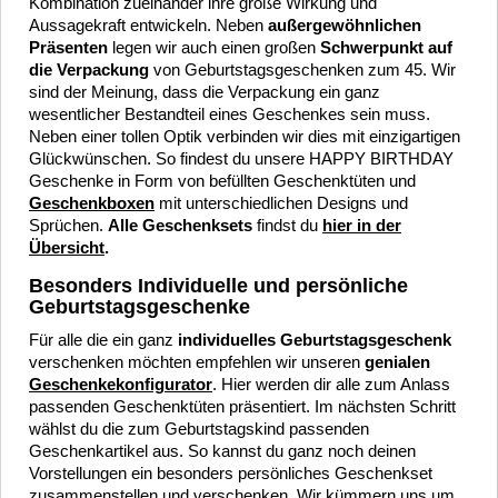
Kombination zueinander ihre große Wirkung und
Aussagekraft entwickeln. Neben
außergewöhnlichen
Präsenten
legen wir auch einen großen
Schwerpunkt auf
die Verpackung
von Geburtstagsgeschenken zum 45. Wir
sind der Meinung, dass die Verpackung ein ganz
wesentlicher Bestandteil eines Geschenkes sein muss.
Neben einer tollen Optik verbinden wir dies mit einzigartigen
Glückwünschen. So findest du unsere HAPPY BIRTHDAY
Geschenke in Form von befüllten Geschenktüten und
Geschenkboxen
mit unterschiedlichen Designs und
Sprüchen.
Alle Geschenksets
findst du
hier in der
Übersicht
.
Besonders Individuelle und persönliche
Geburtstagsgeschenke
Für alle die ein ganz
individuelles Geburtstagsgeschenk
verschenken möchten empfehlen wir unseren
genialen
Geschenkekonfigurator
. Hier werden dir alle zum Anlass
passenden Geschenktüten präsentiert. Im nächsten Schritt
wählst du die zum Geburtstagskind passenden
Geschenkartikel aus. So kannst du ganz noch deinen
Vorstellungen ein besonders persönliches Geschenkset
zusammenstellen und verschenken. Wir kümmern uns um