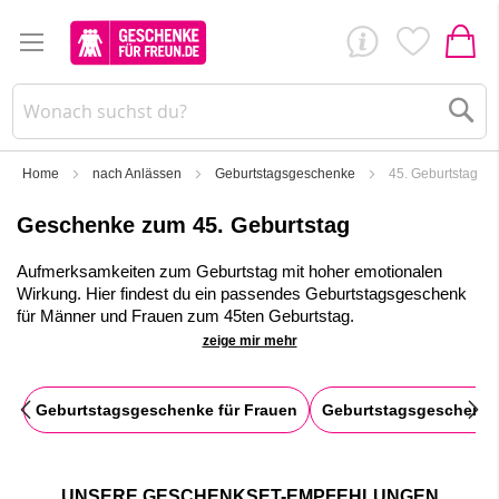
Su
Home
nach Anlässen
Geburtstagsgeschenke
45. Geburtstag
Geschenke zum 45. Geburtstag
Aufmerksamkeiten zum Geburtstag mit hoher emotionalen
Wirkung. Hier findest du ein passendes Geburtstagsgeschenk
für Männer und Frauen zum 45ten Geburtstag.
zeige mir mehr
✓
Riesige Auswahl!
Geschenkideen, Grußkarten,
Geschenkverpackungen und fertige Geschenkesets
✓
Schneller Direktversand!
Mit persönlichen Glückwünschen
Geburtstagsgeschenke für Frauen
Geburtstagsgeschenke
zum 45. Geburtstag
✓
Inspiration garantiert!
Mit unserem
Geschenkekonfigurators!
UNSERE GESCHENKSET-EMPFEHLUNGEN