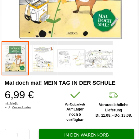
Zum
Mal doch mal! MEIN TAG IN DER SCHULE
Anfang
der
6,99 €
Bildergalerie
springen
Inkl.MwSt.,
Verfügbarkeit
Voraussichtliche
zzgl.
Versandkosten
Auf Lager
Lieferung
noch 5
Di. 11.08. - Do. 13.08.
verfügbar
IN DEN WARENKORB