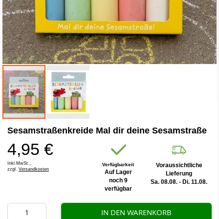
Zum
Sesamstraßenkreide Mal dir deine Sesamstraße
Anfang
der
4,95 €
Bildergalerie
springen
Inkl.MwSt.,
Verfügbarkeit
Voraussichtliche
zzgl.
Versandkosten
Auf Lager
Lieferung
noch 9
Sa. 08.08. - Di. 11.08.
verfügbar
IN DEN WARENKORB