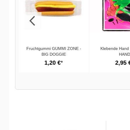
SE
Fruchtgummi GUMMI ZONE -
Klebende Han
BIG DOGGIE
HAN
1,20 €
2,95 