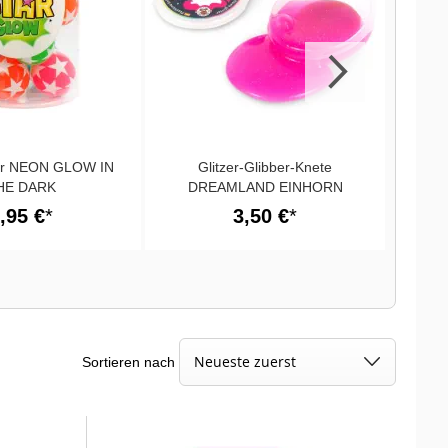
ar NEON GLOW IN
Glitzer-Glibber-Knete
HE DARK
DREAMLAND EINHORN
Glü
,95 €
3,50 €
Sortieren nach