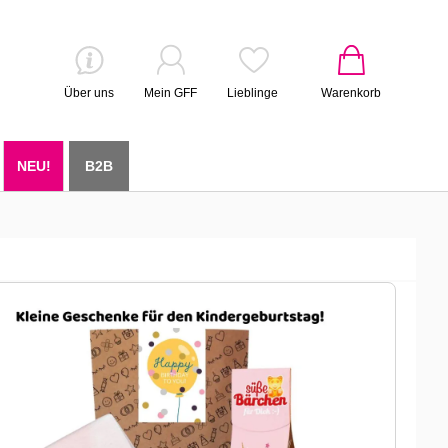
Über uns
Mein GFF
Lieblinge
Warenkorb
NEU!
B2B