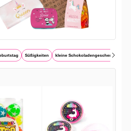
eburtstag
Süßigkeiten
kleine Schokoladengeschenke