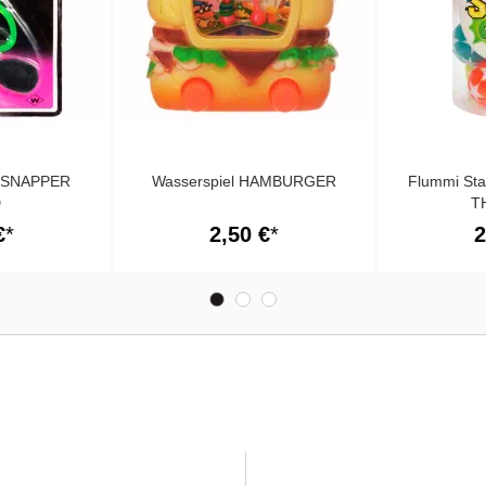
d SNAPPER
Wasserspiel HAMBURGER
Flummi St
D
T
€
2,50 €
2