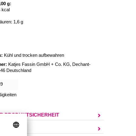
00 g:
 kcal
äuren: 1,6 g
s:
Kühl und trocken aufbewahren
er:
Katjes Fassin GmbH + Co. KG, Dechant-
446 Deutschland
59
igkeiten
UR PRODUKTSICHERHEIT
AGEN?