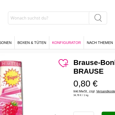
Suche
Suche
SONEN
BOXEN & TÜTEN
KONFIGURATOR
NACH THEMEN
Brause-Bon
BRAUSE
0,80 €
Inkl.MwSt.,
zzgl.
Versandkost
34,78 €
/ 1 kg