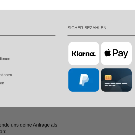
SICHER BEZAHLEN
tionen
ationen
fen
ende uns deine Anfrage als
an: