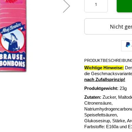
Nicht ge
PRODUKTBESCHREIBUN
Wichtige Hinweise:
Der 
die Geschmacksvariante
nach Zufallsprinzip!
Produktgewicht:
23g
Zutaten:
Zucker, Maltode
Citronensäure,
Natriumhydrogencarbonat
Speisefettsäuren,
Glukosesirup, Stärke, A
Farbstoffe: E160a und E