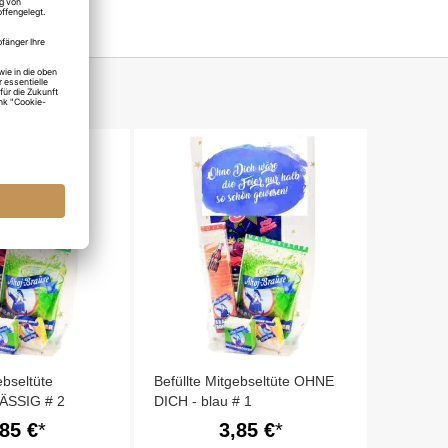
ebseltüte
Befüllte Mitgebseltüte OHNE
SSIG # 2
DICH - blau # 1
,85 €
3,85 €