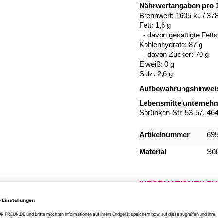
Nährwertangaben pro 1
Brennwert: 1605 kJ / 378
Fett: 1,6 g
- davon gesättigte Fetts
Kohlenhydrate: 87 g
- davon Zucker: 70 g
Eiweiß: 0 g
Salz: 2,6 g
Aufbewahrungshinwei
Lebensmittelunternehm
Sprünken-Str. 53-57, 46
Mehr
Artikelnummer
69
Informationen
Material
Süß
INFORMATIONEN Z
DU HAST NOCH FR