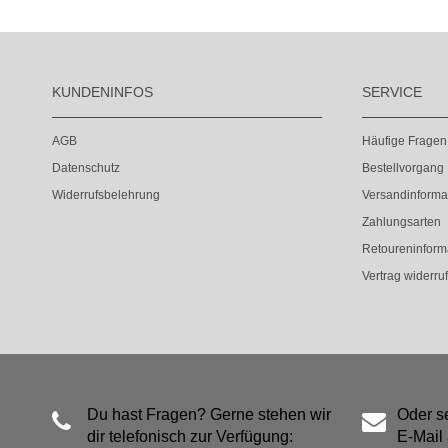
KUNDENINFOS
SERVICE
AGB
Häufige Fragen
Datenschutz
Bestellvorgang
Widerrufsbelehrung
Versandinforma
Zahlungsarten
Retoureninform
Vertrag widerru
Du hast Fragen? Gerne stehen wir
Oder s
dir telefonisch zur Verfügung:
E-Mail 