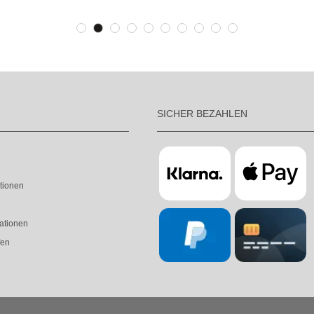
SICHER BEZAHLEN
tionen
ationen
fen