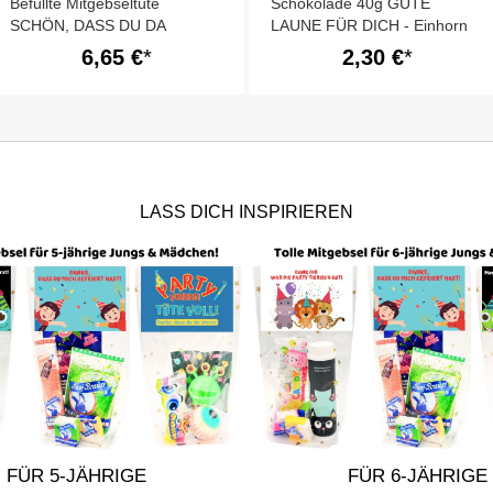
Befüllte Mitgebseltüte
Schokolade 40g GUTE
SCHÖN, DASS DU DA
LAUNE FÜR DICH - Einhorn
WARST! - Einhorn # 1
6,65 €
2,30 €
LASS DICH INSPIRIEREN
FÜR 5-JÄHRIGE
FÜR 6-JÄHRIGE