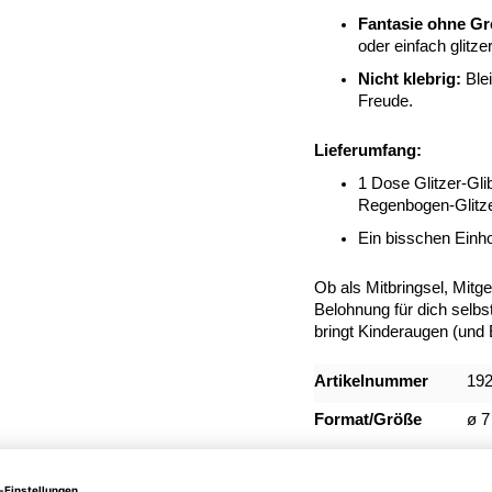
Fantasie ohne Gr
oder einfach glitz
Nicht klebrig:
Blei
Freude.
Lieferumfang:
1 Dose Glitzer-Gli
Regenbogen-Glitzer
Ein bisschen Einhor
Ob als Mitbringsel, Mitg
Belohnung für dich selbs
bringt Kinderaugen (und 
Mehr
Artikelnummer
19
Informationen
Format/Größe
ø 7