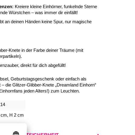
enzen:
Kreiere kleine Einhörner, funkelnde Sterne
ernde Würstchen – was immer dir einfällt!
bt an deinen Händen keine Spur, nur magische
bber-Knete in der Farbe deiner Träume (mit
partikeln).
nzauber, direkt für dich abgefüllt!
ebsel, Geburtstagsgeschenk oder einfach als
t – die Glitzer-Glibber-Knete „Dreamland Einhorn“
Einhornfans jeden Alters!) zum Leuchten.
214
 cm, H 2 cm