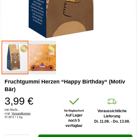
Zum
Fruchtgummi Herzen “Happy Birthday“ (Motiv
Anfang
der
Bär)
Bildergalerie
3,99 €
springen
Inkl.MwSt.,
Verfügbarkeit
Voraussichtliche
zzgl.
Versandkosten
Auf Lager
Lieferung
57,00 €
/ 1 kg
noch 5
Di. 11.08. - Do. 13.08.
verfügbar