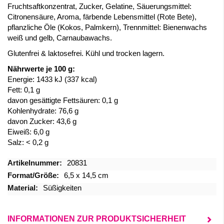
Fruchtsaftkonzentrat, Zucker, Gelatine, Säuerungsmittel:
Citronensäure, Aroma, färbende Lebensmittel (Rote Bete),
pflanzliche Öle (Kokos, Palmkern), Trennmittel: Bienenwachs
weiß und gelb, Carnaubawachs.
Glutenfrei & laktosefrei. Kühl und trocken lagern.
Nährwerte je 100 g:
Energie: 1433 kJ (337 kcal)
Fett: 0,1 g
davon gesättigte Fettsäuren: 0,1 g
Kohlenhydrate: 76,6 g
davon Zucker: 43,6 g
Eiweiß: 6,0 g
Salz: < 0,2 g
Mehr
20831
Informationen
6,5 x 14,5 cm
Süßigkeiten
INFORMATIONEN ZUR PRODUKTSICHERHEIT