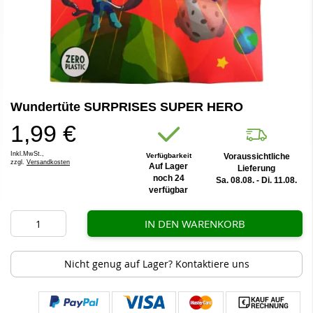
Zum
Wundertüte SURPRISES SUPER HERO
Anfang
der
1,99 €
Bildergalerie
springen
Inkl.MwSt.,
Verfügbarkeit
Voraussichtliche
zzgl.
Versandkosten
Auf Lager
Lieferung
noch 24
Sa. 08.08. - Di. 11.08.
verfügbar
IN DEN WARENKORB
Nicht genug auf Lager? Kontaktiere uns