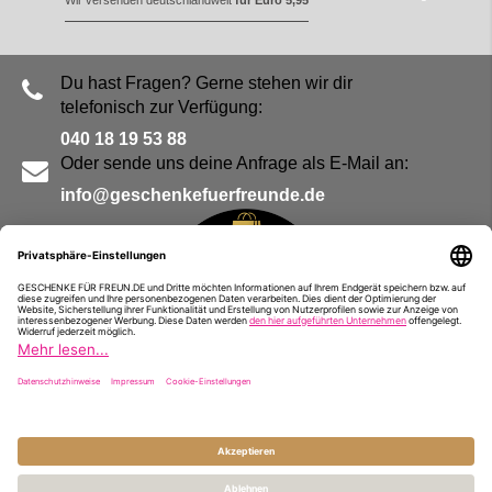
Du hast Fragen? Gerne stehen wir dir
telefonisch zur Verfügung:
040 18 19 53 88
Oder sende uns deine Anfrage als E-Mail an:
info@geschenkefuerfreunde.de
Blog
Kontakt
Impressum
Presse
Partner