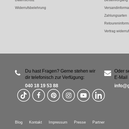
Widerrufsbelehrung
Versandinforma
Zahlungsarten
Retoureninform
Vertrag widerru
Du hast Fragen? Gerne stehen wir
Oder s
dir telefonisch zur Verfügung:
E-Mail 
040 18 19 53 88
info@
Blog
Kontakt
Impressum
Presse
Partner