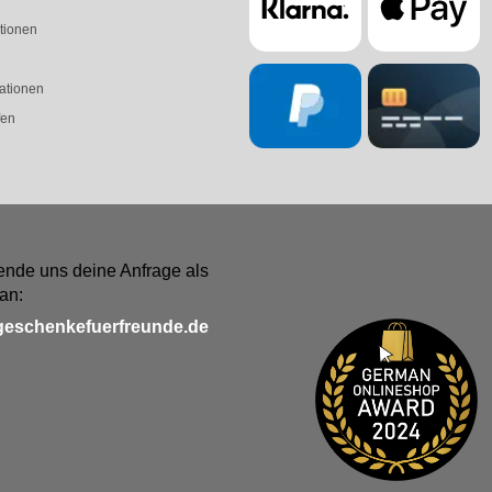
tionen
ationen
fen
ende uns deine Anfrage als
an:
geschenkefuerfreunde.de