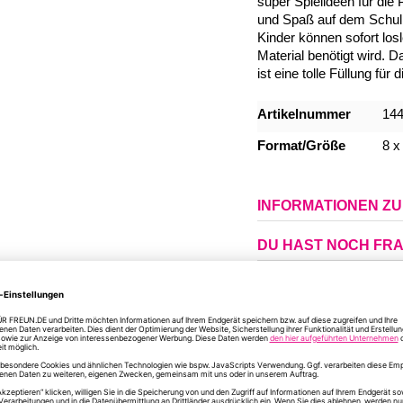
super Spielideen für die
und Spaß auf dem Schulho
Kinder können sofort losl
Material benötigt wird. D
ist eine tolle Füllung für 
Mehr
Artikelnummer
14
Informationen
Format/Größe
8 x
INFORMATIONEN Z
DU HAST NOCH FR
ÄHNLICHE PRODUKTE