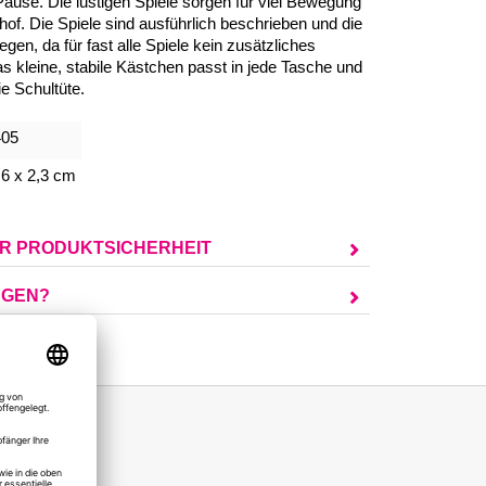
 Pause. Die lustigen Spiele sorgen für viel Bewegung
f. Die Spiele sind ausführlich beschrieben und die
egen, da für fast alle Spiele kein zusätzliches
as kleine, stabile Kästchen passt in jede Tasche und
die Schultüte.
405
 6 x 2,3 cm
UR PRODUKTSICHERHEIT
AGEN?