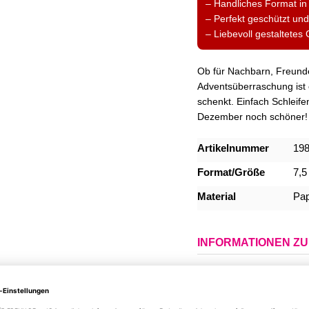
– Handliches Format in
– Perfekt geschützt und
– Liebevoll gestaltete
Ob für Nachbarn, Freunde
Adventsüberraschung ist
schenkt. Einfach Schleif
Dezember noch schöner!
Mehr
Artikelnummer
19
Informationen
Format/Größe
7,5
Material
Pap
INFORMATIONEN Z
DU HAST NOCH FR