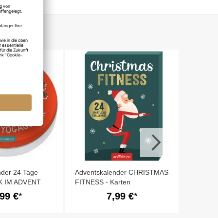
24 WIC
FÜR DEN
nder 24 Tage
Adventskalender CHRISTMAS
 IM ADVENT
FITNESS - Karten
,99 €
7,99 €