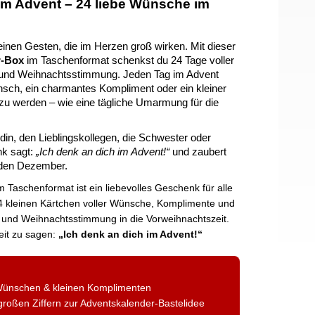
 im Advent – 24 liebe Wünsche im
inen Gesten, die im Herzen groß wirken. Mit dieser
r-Box
im Taschenformat schenkst du 24 Tage voller
und Weihnachtsstimmung. Jeden Tag im Advent
unsch, ein charmantes Kompliment oder ein kleiner
 zu werden – wie eine tägliche Umarmung für die
din, den Lieblingskollegen, die Schwester oder
k sagt:
„Ich denk an dich im Advent!“
und zaubert
n den Dezember.
 Taschenformat ist ein liebevolles Geschenk für alle
 kleinen Kärtchen voller Wünsche, Komplimente und
 und Weihnachtsstimmung in die Vorweihnachtszeit.
eit zu sagen:
„Ich denk an dich im Advent!“
 Wünschen & kleinen Komplimenten
großen Ziffern zur Adventskalender-Bastelidee