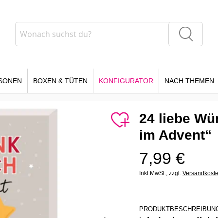
Suche
Suche
SONEN
BOXEN & TÜTEN
KONFIGURATOR
NACH THEMEN
24 liebe Wü
im Advent“
7,99 €
Inkl.MwSt.,
zzgl.
Versandkost
PRODUKTBESCHREIBUN