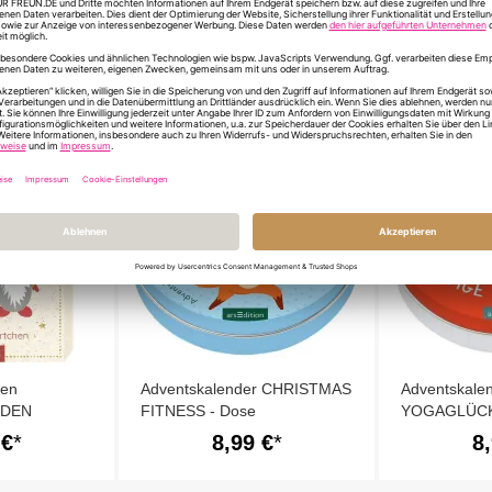
ÄHNLICHE PRODUKTE
hen
Adventskalender CHRISTMAS
Adventskale
 DEN
FITNESS - Dose
YOGAGLÜCK
ICHTELN
 €
8,99 €
8