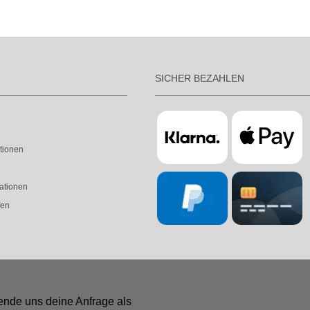
SICHER BEZAHLEN
tionen
ationen
fen
ende uns deine Anfrage als