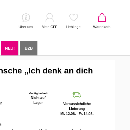
Über uns
Mein GFF
Lieblinge
Warenkorb
NEU!
B2B
nsche „Ich denk an dich
Verfügbarkeit
Nicht auf
Lager
en
Voraussichtliche
Lieferung
Mi. 12.08. - Fr. 14.08.
G