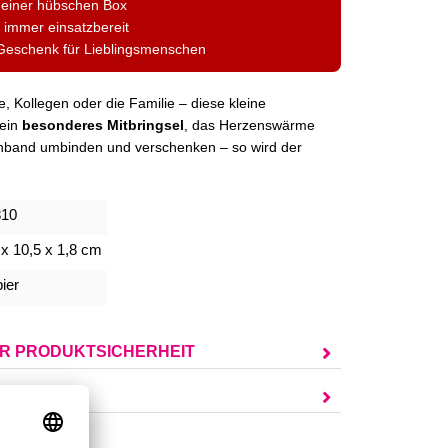
 einer hübschen Box
 immer einsatzbereit
s Geschenk für Lieblingsmenschen
, Kollegen oder die Familie – diese kleine
 ein
besonderes Mitbringsel
, das Herzenswärme
enband umbinden und verschenken – so wird der
810
 x 10,5 x 1,8 cm
ier
UR PRODUKTSICHERHEIT
AGEN?