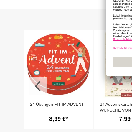
CHKEIT
24 Übungen FIT IM ADVENT
24 Adventskärtc
WÜNSCHE VON
WEIHNACHTSW
8,99 €
7,99