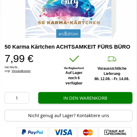
Zum
50 Karma Kärtchen ACHTSAMKEIT FÜRS BÜRO
Anfang
der
7,99 €
Bildergalerie
springen
Inkl.MwSt.,
Verfügbarkeit
Voraussichtliche
zzgl.
Versandkosten
Auf Lager
Lieferung
noch 6
Mi. 12.08. - Fr. 14.08.
verfügbar
IN DEN WARENKORB
Nicht genug auf Lager? Kontaktiere uns